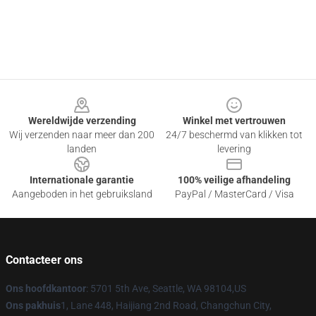
Footer
Wereldwijde verzending
Winkel met vertrouwen
Wij verzenden naar meer dan 200
24/7 beschermd van klikken tot
landen
levering
Internationale garantie
100% veilige afhandeling
Aangeboden in het gebruiksland
PayPal / MasterCard / Visa
Contacteer ons
Ons hoofdkantoor
: 5701 5th Ave, Seattle, WA 98104,US
Ons pakhuis
1, Lane 448, Haijiang 2nd Road, Changchun City,