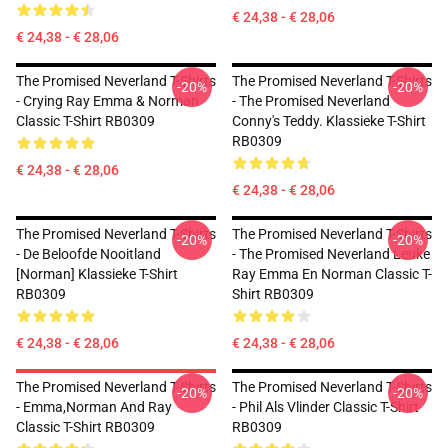
€ 24,38 - € 28,06
€ 24,38 - € 28,06
The Promised Neverland T-Shirts
The Promised Neverland T-Shirts
-20%
-20%
- Crying Ray Emma & Norman
- The Promised Neverland
Classic T-Shirt RB0309
Conny's Teddy. Klassieke T-Shirt
RB0309
€ 24,38 - € 28,06
€ 24,38 - € 28,06
The Promised Neverland T-Shirts
The Promised Neverland T-Shirts
-20%
-20%
- De Beloofde Nooitland
- The Promised Neverland Leuke
[Norman] Klassieke T-Shirt
Ray Emma En Norman Classic T-
RB0309
Shirt RB0309
€ 24,38 - € 28,06
€ 24,38 - € 28,06
The Promised Neverland T-Shirts
The Promised Neverland T-Shirts
-20%
-20%
- Emma,Norman And Ray
- Phil Als Vlinder Classic T-Shirt
Classic T-Shirt RB0309
RB0309