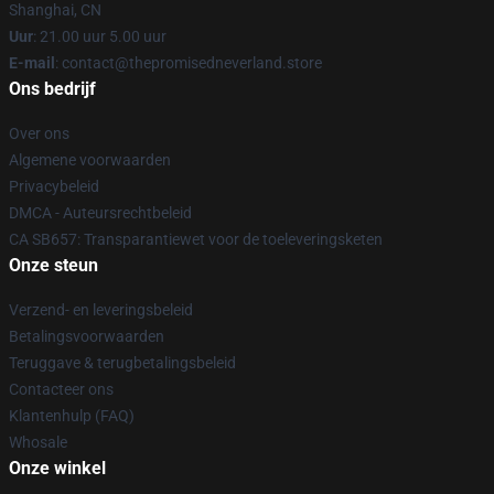
Shanghai, CN
Uur
: 21.00 uur 5.00 uur
E-mail
: contact@thepromisedneverland.store
Ons bedrijf
Over ons
Algemene voorwaarden
Privacybeleid
DMCA - Auteursrechtbeleid
CA SB657: Transparantiewet voor de toeleveringsketen
Onze steun
Verzend- en leveringsbeleid
Betalingsvoorwaarden
Teruggave & terugbetalingsbeleid
Contacteer ons
Klantenhulp (FAQ)
Whosale
Onze winkel