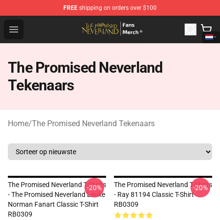
FREE
shipping on orders over $100
The Promised Neverland Store - Official The Promised 
Open menu
The Promised Neverland
Tekenaars
Home
/
The Promised Neverland Tekenaars
The Promised Neverland T-Shirts
The Promised Neverland T-Shirts
-20%
-20%
- The Promised Neverland Leuke
- Ray 81194 Classic T-Shirt
Norman Fanart Classic T-Shirt
RB0309
RB0309