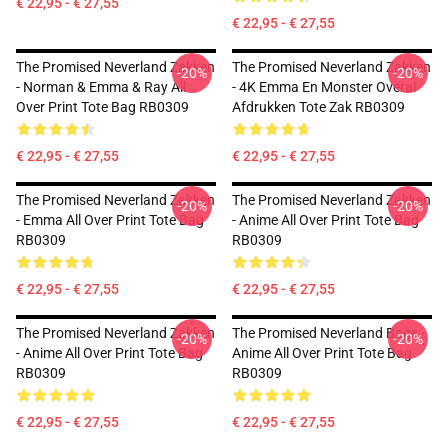
€ 22,95 - € 27,55
€ 22,95 - € 27,55
The Promised Neverland Zakken
The Promised Neverland Zakken
-20%
-20%
- Norman & Emma & Ray All
- 4K Emma En Monster Overal
Over Print Tote Bag RB0309
Afdrukken Tote Zak RB0309
€ 22,95 - € 27,55
€ 22,95 - € 27,55
The Promised Neverland Zakken
The Promised Neverland Zakken
-20%
-20%
- Emma All Over Print Tote Bag
- Anime All Over Print Tote Bag
RB0309
RB0309
€ 22,95 - € 27,55
€ 22,95 - € 27,55
The Promised Neverland Zakken
The Promised Neverland Bags -
-20%
-20%
- Anime All Over Print Tote Bag
Anime All Over Print Tote Bag
RB0309
RB0309
€ 22,95 - € 27,55
€ 22,95 - € 27,55