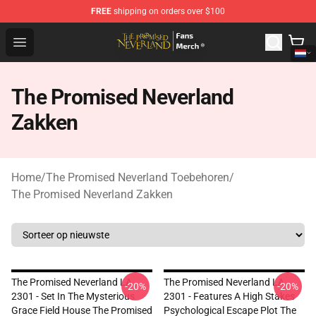
FREE
shipping on orders over $100
The Promised Neverland Store - Official The Promised 
Open menu
The Promised Neverland
Zakken
Home
/
The Promised Neverland Toebehoren
/
The Promised Neverland Zakken
The Promised Neverland LA
The Promised Neverland LA
-20%
-20%
2301 - Set In The Mysterious
2301 - Features A High Stakes
Grace Field House The Promised
Psychological Escape Plot The