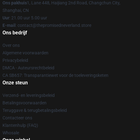
Ons pakhuis
1, Lane 448, Haijiang 2nd Road, Changchun City,
Shanghai, CN
Uur
: 21.00 uur 5.00 uur
E-mail
: contact@thepromisedneverland.store
Ons bedrijf
Over ons
Algemene voorwaarden
Privacybeleid
DMCA - Auteursrechtbeleid
CA SB657: Transparantiewet voor de toeleveringsketen
Onze steun
Verzend- en leveringsbeleid
Betalingsvoorwaarden
Teruggave & terugbetalingsbeleid
Contacteer ons
Klantenhulp (FAQ)
Whosale