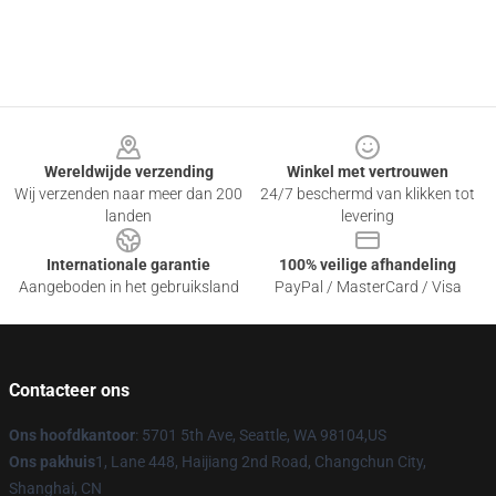
Footer
Wereldwijde verzending
Winkel met vertrouwen
Wij verzenden naar meer dan 200
24/7 beschermd van klikken tot
landen
levering
Internationale garantie
100% veilige afhandeling
Aangeboden in het gebruiksland
PayPal / MasterCard / Visa
Contacteer ons
Ons hoofdkantoor
: 5701 5th Ave, Seattle, WA 98104,US
Ons pakhuis
1, Lane 448, Haijiang 2nd Road, Changchun City,
Shanghai, CN