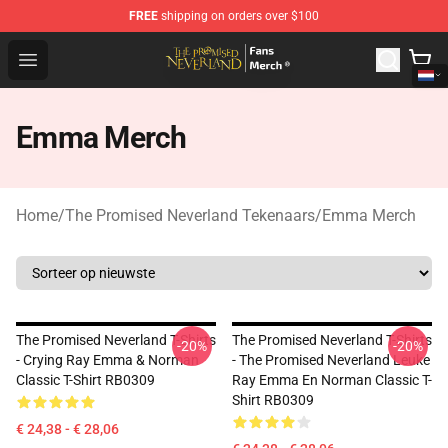
FREE
shipping on orders over $100
The Promised Neverland Store - Official The Promised 
Open menu
Emma Merch
Home
/
The Promised Neverland Tekenaars
/
Emma Merch
The Promised Neverland T-Shirts
The Promised Neverland T-Shirts
-20%
-20%
- Crying Ray Emma & Norman
- The Promised Neverland Leuke
Classic T-Shirt RB0309
Ray Emma En Norman Classic T-
Shirt RB0309
€ 24,38 - € 28,06