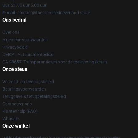
Uur
: 21.00 uur 5.00 uur
E-mail
: contact@thepromisedneverland.store
Ons bedrijf
Over ons
Algemene voorwaarden
Privacybeleid
DMCA - Auteursrechtbeleid
CA SB657: Transparantiewet voor de toeleveringsketen
Onze steun
Verzend- en leveringsbeleid
Betalingsvoorwaarden
Teruggave & terugbetalingsbeleid
Contacteer ons
Klantenhulp (FAQ)
Whosale
Onze winkel