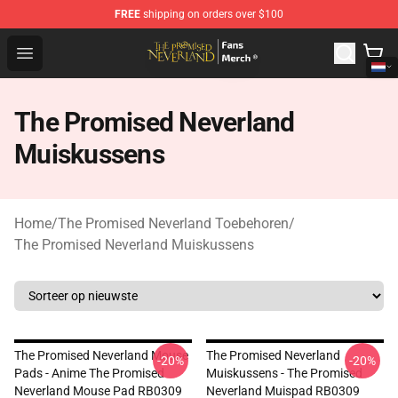
FREE
shipping on orders over $100
The Promised Neverland Store - Official The Promised 
Open menu
The Promised Neverland
Muiskussens
Home
/
The Promised Neverland Toebehoren
/
The Promised Neverland Muiskussens
The Promised Neverland Mouse
The Promised Neverland
-20%
-20%
Pads - Anime The Promised
Muiskussens - The Promised
Neverland Mouse Pad RB0309
Neverland Muispad RB0309