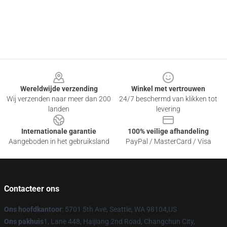
Footer
Wereldwijde verzending
Winkel met vertrouwen
Wij verzenden naar meer dan 200
24/7 beschermd van klikken tot
landen
levering
Internationale garantie
100% veilige afhandeling
Aangeboden in het gebruiksland
PayPal / MasterCard / Visa
Contacteer ons
Ons hoofdkantoor
: 5701 5th Ave, Seattle, WA 98104,US
Ons pakhuis
1, Lane 448, Haijiang 2nd Road, Changchun City,