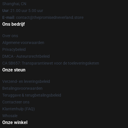
Shanghai, CN
Uur
: 21.00 uur 5.00 uur
E-mail
: contact@thepromisedneverland.store
Ons bedrijf
Over ons
Algemene voorwaarden
Privacybeleid
DMCA - Auteursrechtbeleid
CA SB657: Transparantiewet voor de toeleveringsketen
Onze steun
Verzend- en leveringsbeleid
Betalingsvoorwaarden
Teruggave & terugbetalingsbeleid
Contacteer ons
Klantenhulp (FAQ)
Whosale
Onze winkel