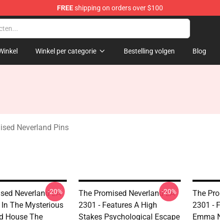
FREE
shipping on orders over $100
d Neverland Merchandise Shop
Winkel
Winkel per categorie
Bestelling volgen
Blog
ised Neverland Pins
-20%
-20%
sed Neverland LA
The Promised Neverland LA
The Pro
 In The Mysterious
2301 - Features A High
2301 - 
ld House The
Stakes Psychological Escape
Emma N