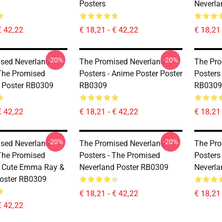
Posters
Neverla
€ 42,22
€ 18,21 - € 42,22
€ 18,21 
-20%
-20%
sed Neverland
The Promised Neverland
The Pro
 The Promised
Posters - Anime Poster Poster
Posters
 Poster RB0309
RB0309
RB0309
€ 42,22
€ 18,21 - € 42,22
€ 18,21 
-20%
-20%
sed Neverland
The Promised Neverland
The Pro
 The Promised
Posters - The Promised
Posters
d Cute Emma Ray &
Neverland Poster RB0309
Neverla
oster RB0309
€ 18,21 - € 42,22
€ 18,21 
€ 42,22