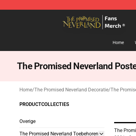
The Promised Neverland Store - Official The Promise
Home
The Promised Neverland Poste
Home
/
The Promised Neverland Decoratie
/
The Promis
PRODUCTCOLLECTIES
Overige
The Promi
The Promised Neverland Toebehoren