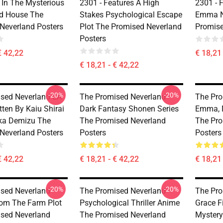
 In The Mysterious
2301 - Features A High
2301 - 
ld House The
Stakes Psychological Escape
Emma N
Neverland Posters
Plot The Promised Neverland
Promise
Posters
€ 42,22
€ 18,21 
€ 18,21 - € 42,22
-20%
-20%
sed Neverland LA
The Promised Neverland -
The Pro
tten By Kaiu Shirai
Dark Fantasy Shonen Series
Emma, N
ka Demizu The
The Promised Neverland
The Pro
Neverland Posters
Posters
Posters
€ 42,22
€ 18,21 - € 42,22
€ 18,21 
-20%
-20%
sed Neverland -
The Promised Neverland -
The Pro
om The Farm Plot
Psychological Thriller Anime
Grace F
sed Neverland
The Promised Neverland
Mystery