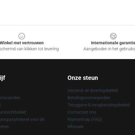
Winkel met vertrouwen
Internationale garanti
chermd van klikken tot levering
Aangeboden in het gebruik
jf
Onze steun
Verzend- en leveringsbeleid
oorwaarden
Betalingsvoorwaarden
d
Teruggave & terugbetalingsbeleid
rsrechtbeleid
Contacteer ons
ransparantiewet voor de
Klantenhulp (FAQ)
keten
Whosale