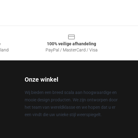
e
100% veilige afhandeling
sland
PayPal / MasterCard / Visa
Onze winkel
Wij bieden een breed scala aan hoogwaardige en
mooie design producten. We zijn ontworpen door
het team van wereldklasse en we hopen dat u er
een vindt die uw unieke stijl weerspiegelt.