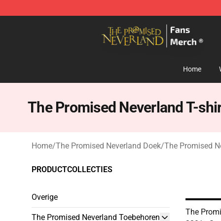
The Promised Neverland Store - Official The Promise
Home
The Promised Neverland T-shir
Home
/
The Promised Neverland Doek
/
The Promised Ne
PRODUCTCOLLECTIES
Overige
The Promi
The Promised Neverland Toebehoren