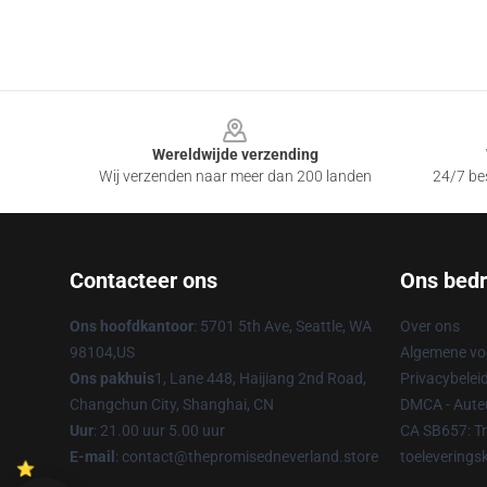
Footer
Wereldwijde verzending
Wij verzenden naar meer dan 200 landen
24/7 bes
Contacteer ons
Ons bedri
Ons hoofdkantoor
: 5701 5th Ave, Seattle, WA
Over ons
98104,US
Algemene v
Ons pakhuis
1, Lane 448, Haijiang 2nd Road,
Privacybelei
Changchun City, Shanghai, CN
DMCA - Auteu
Uur
: 21.00 uur 5.00 uur
CA SB657: T
E-mail
: contact@thepromisedneverland.store
toeleverings