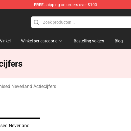
FREE
shipping on orders over $100
d Neverland Merchandise Shop
Winkel
Winkel per categorie
Bestelling volgen
Blog
ijfers
ised Neverland Actiecijfers
sed Neverland