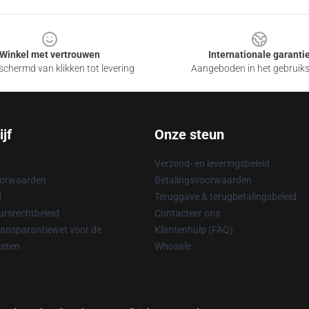
Winkel met vertrouwen
Internationale garanti
chermd van klikken tot levering
Aangeboden in het gebruik
jf
Onze steun
Verzend- en leveringsbeleid
oorwaarden
Betalingsvoorwaarden
d
Teruggave & terugbetalingsbeleid
rsrechtbeleid
Contacteer ons
ransparantiewet voor de
Klantenhulp (FAQ)
keten
Whosale