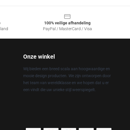
e
100% veilige afhandeling
sland
PayPal / MasterCard / Visa
Onze winkel
Wij bieden een breed scala aan hoogwaardige en
mooie design producten. We zijn ontworpen door
het team van wereldklasse en we hopen dat u er
een vindt die uw unieke stijl weerspiegelt.