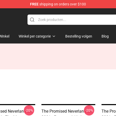
FREE
shipping on orders over $100
d Neverland Merchandise Shop
Winkel
Winkel per categorie
Bestelling volgen
Blog
-20%
-20%
sed Neverland LA
The Promised Neverland LA
The Pro