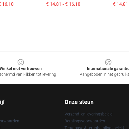
€ 16,10
€ 14,81 - € 16,10
€ 14,81 
Winkel met vertrouwen
Internationale garanti
chermd van klikken tot levering
Aangeboden in het gebruik
jf
Onze steun
Verzend- en leveringsbeleid
oorwaarden
Betalingsvoorwaarden
d
Teruggave & terugbetalingsbeleid