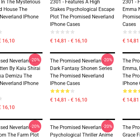
 In The Mysterious
2301 - Features A High
2301 - 
ld House The
Stakes Psychological Escape
Emma N
Neverland IPhone
Plot The Promised Neverland
Promise
IPhone Cases
Cases
€ 16,10
€ 14,81 - € 16,10
€ 14,81 
-20%
-20%
sed Neverland LA
The Promised Neverland -
The Pro
tten By Kaiu Shirai
Dark Fantasy Shonen Series
Emma, N
ka Demizu The
The Promised Neverland
The Pro
Neverland IPhone
IPhone Cases
IPhone 
€ 14,81 - € 16,10
€ 14,81 
€ 16,10
-20%
-20%
sed Neverland -
The Promised Neverland -
The Pro
om The Farm Plot
Psychological Thriller Anime
Grace F