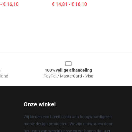
- € 16,10
€ 14,81 - € 16,10
e
100% veilige afhandeling
sland
PayPal / MasterCard / Visa
Onze winkel
Wij bieden een breed scala aan hoogwaardige en
mooie design producten. We zijn ontworpen door
het team van wereldklasse en we hopen dat u er