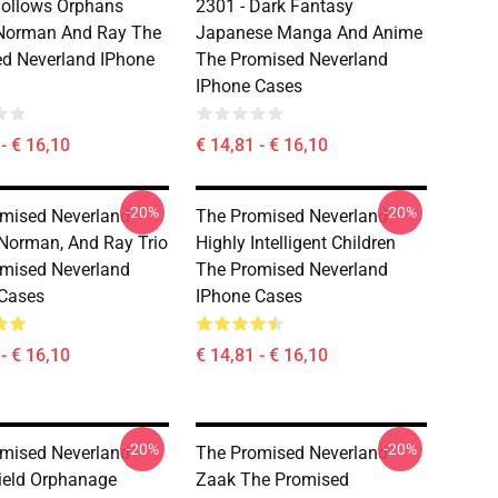
Follows Orphans
2301 - Dark Fantasy
orman And Ray The
Japanese Manga And Anime
d Neverland IPhone
The Promised Neverland
IPhone Cases
- € 16,10
€ 14,81 - € 16,10
-20%
-20%
mised Neverland -
The Promised Neverland -
orman, And Ray Trio
Highly Intelligent Children
mised Neverland
The Promised Neverland
Cases
IPhone Cases
- € 16,10
€ 14,81 - € 16,10
-20%
-20%
mised Neverland -
The Promised Neverland
ield Orphanage
Zaak The Promised