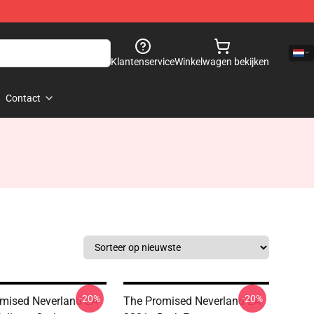
Klantenservice
Winkelwagen bekijken
Contact
-20%
-20%
mised Neverland LA
The Promised Neverland LA