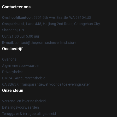
Contacteer ons
Ons hoofdkantoor
: 5701 5th Ave, Seattle, WA 98104,US
Ons pakhuis
1, Lane 448, Haijiang 2nd Road, Changchun City,
Shanghai, CN
Uur
: 21.00 uur 5.00 uur
E-mail
: contact@thepromisedneverland.store
Ons bedrijf
Over ons
Algemene voorwaarden
Privacybeleid
DMCA - Auteursrechtbeleid
CA SB657: Transparantiewet voor de toeleveringsketen
Onze steun
Verzend- en leveringsbeleid
Betalingsvoorwaarden
Teruggave & terugbetalingsbeleid