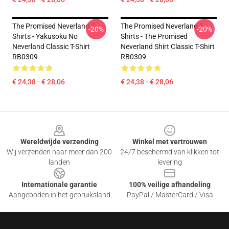
The Promised Neverland T-
The Promised Neverland T-
-20%
-20%
Shirts - Yakusoku No
Shirts - The Promised
Neverland Classic T-Shirt
Neverland Shirt Classic T-Shirt
RB0309
RB0309
€ 24,38 - € 28,06
€ 24,38 - € 28,06
Footer
Wereldwijde verzending
Winkel met vertrouwen
Wij verzenden naar meer dan 200
24/7 beschermd van klikken tot
landen
levering
Internationale garantie
100% veilige afhandeling
Aangeboden in het gebruiksland
PayPal / MasterCard / Visa