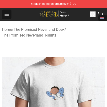
FREE
shipping on orders over $100
The Promised Neverland Store - Official The Promised 
Open menu
Home
/
The Promised Neverland Doek
/
The Promised Neverland T-shirts