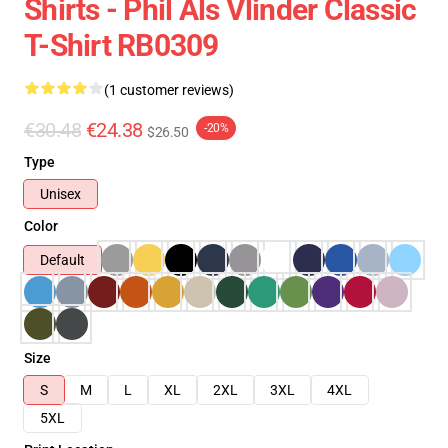
Shirts - Phil Als Vlinder Classic
T-Shirt RB0309
(1 customer reviews)
€30.48
€24.38
-20%
$26.50
Type
Unisex
Color
Default
Size
S
M
L
XL
2XL
3XL
4XL
5XL