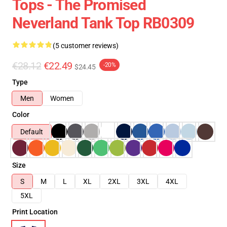
Tops - The Promised
Neverland Tank Top RB0309
(5 customer reviews)
€28.12
€22.49
-20%
$24.45
Type
Men
Women
Color
Default
Size
S
M
L
XL
2XL
3XL
4XL
5XL
Print Location