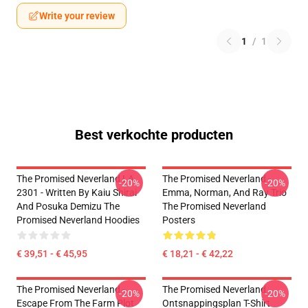
Write your review
1
/
1
Best verkochte producten
The Promised Neverland LA
The Promised Neverland -
-20%
-20%
2301 - Written By Kaiu Shirai
Emma, Norman, And Ray Trio
And Posuka Demizu The
The Promised Neverland
Promised Neverland Hoodies
Posters
€ 39,51 - € 45,95
€ 18,21 - € 42,22
The Promised Neverland -
The Promised Neverland
-20%
-20%
Escape From The Farm Plot
Ontsnappingsplan T-Shirt