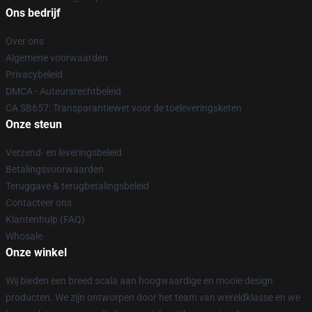
Ons bedrijf
Over ons
Algemene voorwaarden
Privacybeleid
DMCA - Auteursrechtbeleid
CA SB657: Transparantiewet voor de toeleveringsketen
Onze steun
Verzend- en leveringsbeleid
Betalingsvoorwaarden
Teruggave & terugbetalingsbeleid
Contacteer ons
Klantenhulp (FAQ)
Whosale
Onze winkel
Wij bieden een breed scala aan hoogwaardige en mooie design
producten. We zijn ontworpen door het team van wereldklasse en we