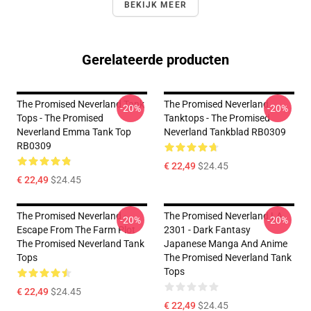
BEKIJK MEER
Gerelateerde producten
The Promised Neverland Tank
The Promised Neverland
-20%
-20%
Tops - The Promised
Tanktops - The Promised
Neverland Emma Tank Top
Neverland Tankblad RB0309
RB0309
€ 22,49
$24.45
€ 22,49
$24.45
The Promised Neverland -
The Promised Neverland LA
-20%
-20%
Escape From The Farm Plot
2301 - Dark Fantasy
The Promised Neverland Tank
Japanese Manga And Anime
Tops
The Promised Neverland Tank
Tops
€ 22,49
$24.45
€ 22,49
$24.45