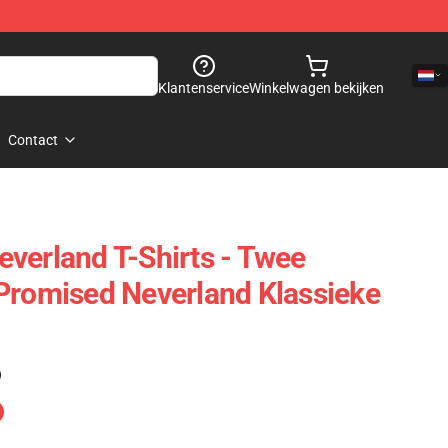
Klantenservice
Winkelwagen bekijken
Contact
verland T-Shirts - Twee
Promised Neverland Klassieke
)