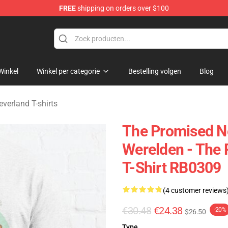
FREE
shipping on orders over $100
d Neverland Merchandise Shop
Winkel
Winkel per categorie
Bestelling volgen
Blog
verland T-shirts
The Promised Ne
Werelden - The 
T-Shirt RB0309
(4 customer reviews
€30.48
€24.38
-20%
$26.50
Type