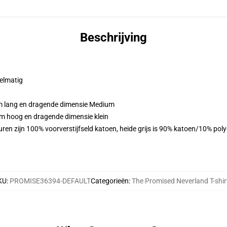
Beschrijving
gelmatig
cm lang en dragende dimensie Medium
cm hoog en dragende dimensie klein
ren zijn 100% voorverstijfseld katoen, heide grijs is 90% katoen/10% pol
KU
:
PROMISE36394-DEFAULT
Categorieën
:
The Promised Neverland T-shir