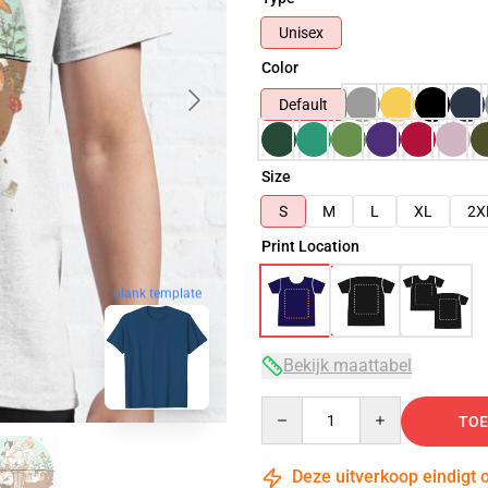
Unisex
Color
Default
Size
S
M
L
XL
2X
Print Location
blank template
Bekijk maattabel
Quantity
TOE
Deze uitverkoop eindigt 