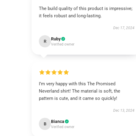
The build quality of this product is impressive;
it feels robust and long-lasting.
Dec 17, 2024
Ruby
R
Verified owner
I’m very happy with this The Promised
Neverland shirt! The material is soft, the
pattern is cute, and it came so quickly!
Dec 13, 2024
Bianca
B
Verified owner