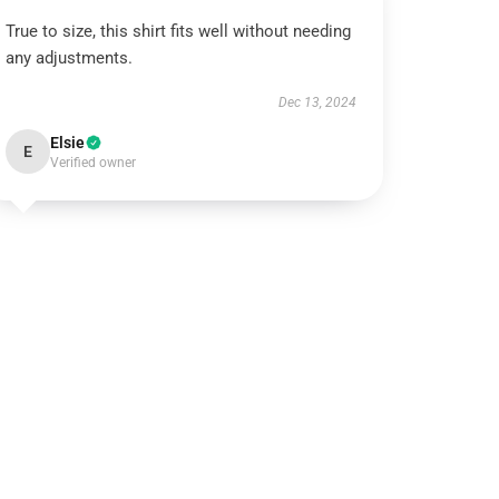
True to size, this shirt fits well without needing
any adjustments.
Dec 13, 2024
Elsie
E
Verified owner