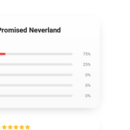
 Promised Neverland
75%
25%
0%
0%
0%