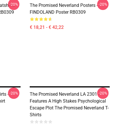
-20%
-20%
tshirts -
The Promised Neverland Posters -
 RB0309
FINDOLAND Poster RB0309
€ 18,21 - € 42,22
-20%
-20%
rts -
The Promised Neverland LA 2301 -
irt
Features A High Stakes Psychological
Escape Plot The Promised Neverland T-
Shirts