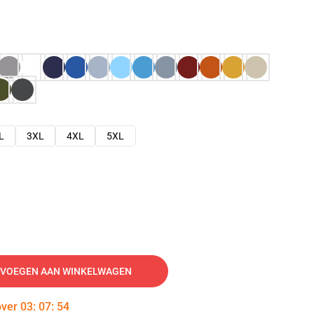
L
3XL
4XL
5XL
VOEGEN AAN WINKELWAGEN
over
03
:
07
:
53