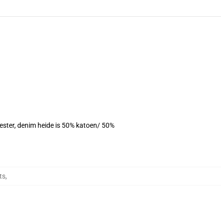
yester, denim heide is 50% katoen/ 50%
ts
,