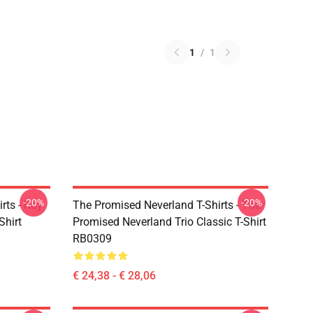
1
/
1
-20%
-20%
rts - Ray
The Promised Neverland T-Shirts - The
Shirt
Promised Neverland Trio Classic T-Shirt
RB0309
€ 24,38 - € 28,06