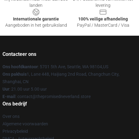
landen
levering
Internationale garantie
100% veilige afhandeling
Aangeboden in het gebruiksland
PayPal / MasterCard / Visa
Contacteer ons
Ons hoofdkantoor
: 5701 5th Ave, Seattle, WA 98104,US
Ons pakhuis
1, Lane 448, Haijiang 2nd Road, Changchun City,
Shanghai, CN
Uur
: 21.00 uur 5.00 uur
E-mail
: contact@thepromisedneverland.store
Ons bedrijf
Over ons
Algemene voorwaarden
Privacybeleid
DMCA - Auteursrechtbeleid