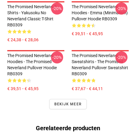
The Promised Neverland T-
The Promised Neverland
-20%
-20%
Shirts - Yakusoku No
Hoodies - Emma (Minimalism)
Neverland Classic T-Shirt
Pullover Hoodie RB0309
RB0309
€ 39,51 - € 45,95
€ 24,38 - € 28,06
The Promised Neverland
The Promised Neverland
-20%
-20%
Hoodies - The Promised
Sweatshirts - The Promised
Neverland Pullover Hoodie
Neverland Pullover Sweatshirt
RB0309
RB0309
€ 39,51 - € 45,95
€ 37,67 - € 44,11
BEKIJK MEER
Gerelateerde producten