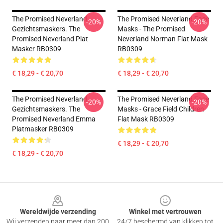
The Promised Neverland
The Promised Neverland Face
-20%
-20%
Gezichtsmaskers. The
Masks - The Promised
Promised Neverland Plat
Neverland Norman Flat Mask
Masker RB0309
RB0309
€ 18,29 - € 20,70
€ 18,29 - € 20,70
The Promised Neverland
The Promised Neverland Face
-20%
-20%
Gezichtsmaskers. The
Masks - Grace Field Children
Promised Neverland Emma
Flat Mask RB0309
Platmasker RB0309
€ 18,29 - € 20,70
€ 18,29 - € 20,70
Footer
Wereldwijde verzending
Winkel met vertrouwen
Wij verzenden naar meer dan 200
24/7 beschermd van klikken tot