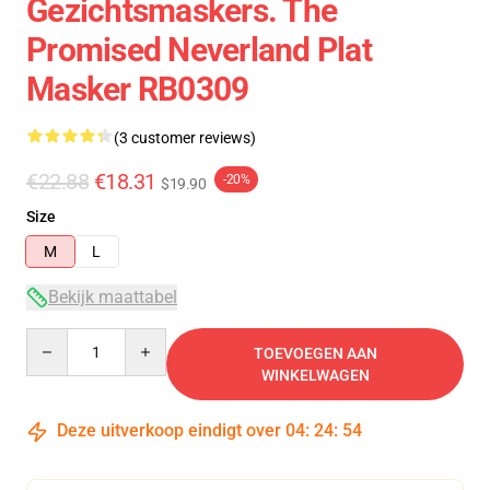
Gezichtsmaskers. The
Promised Neverland Plat
Masker RB0309
(3 customer reviews)
€22.88
€18.31
-20%
$19.90
Size
M
L
Bekijk maattabel
Quantity
TOEVOEGEN AAN
WINKELWAGEN
Deze uitverkoop eindigt over
04
:
24
:
53