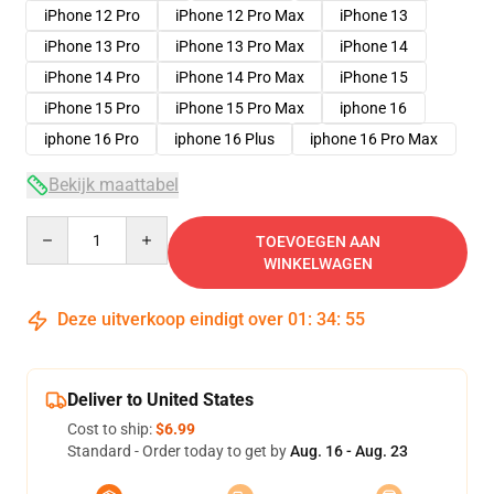
iPhone 12 Pro
iPhone 12 Pro Max
iPhone 13
iPhone 13 Pro
iPhone 13 Pro Max
iPhone 14
iPhone 14 Pro
iPhone 14 Pro Max
iPhone 15
iPhone 15 Pro
iPhone 15 Pro Max
iphone 16
iphone 16 Pro
iphone 16 Plus
iphone 16 Pro Max
Bekijk maattabel
Quantity
TOEVOEGEN AAN
WINKELWAGEN
Deze uitverkoop eindigt over
01
:
34
:
54
Deliver to United States
Cost to ship:
$6.99
Standard - Order today to get by
Aug. 16 - Aug. 23