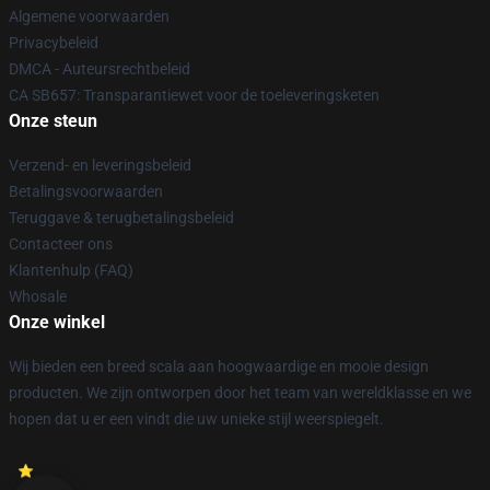
Algemene voorwaarden
Privacybeleid
DMCA - Auteursrechtbeleid
CA SB657: Transparantiewet voor de toeleveringsketen
Onze steun
Verzend- en leveringsbeleid
Betalingsvoorwaarden
Teruggave & terugbetalingsbeleid
Contacteer ons
Klantenhulp (FAQ)
Whosale
Onze winkel
Wij bieden een breed scala aan hoogwaardige en mooie design
producten. We zijn ontworpen door het team van wereldklasse en we
hopen dat u er een vindt die uw unieke stijl weerspiegelt.