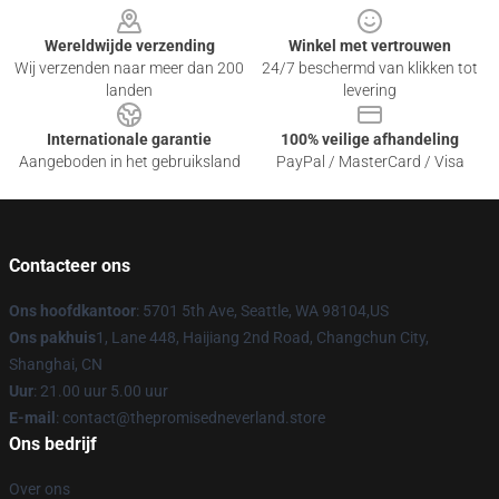
Wereldwijde verzending
Winkel met vertrouwen
Wij verzenden naar meer dan 200
24/7 beschermd van klikken tot
landen
levering
Internationale garantie
100% veilige afhandeling
Aangeboden in het gebruiksland
PayPal / MasterCard / Visa
Contacteer ons
Ons hoofdkantoor
: 5701 5th Ave, Seattle, WA 98104,US
Ons pakhuis
1, Lane 448, Haijiang 2nd Road, Changchun City,
Shanghai, CN
Uur
: 21.00 uur 5.00 uur
E-mail
: contact@thepromisedneverland.store
Ons bedrijf
Over ons