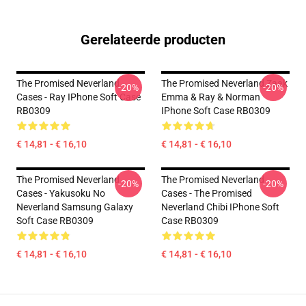
Gerelateerde producten
The Promised Neverland
The Promised Neverland Zaak
-20%
-20%
Cases - Ray IPhone Soft Case
Emma & Ray & Norman
RB0309
IPhone Soft Case RB0309
€ 14,81 - € 16,10
€ 14,81 - € 16,10
The Promised Neverland
The Promised Neverland
-20%
-20%
Cases - Yakusoku No
Cases - The Promised
Neverland Samsung Galaxy
Neverland Chibi IPhone Soft
Soft Case RB0309
Case RB0309
€ 14,81 - € 16,10
€ 14,81 - € 16,10
Footer