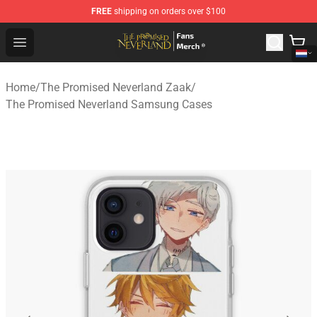
FREE
shipping on orders over $100
The Promised Neverland Store - Official The Promised 
Open menu
Home
/
The Promised Neverland Zaak
/
The Promised Neverland Samsung Cases