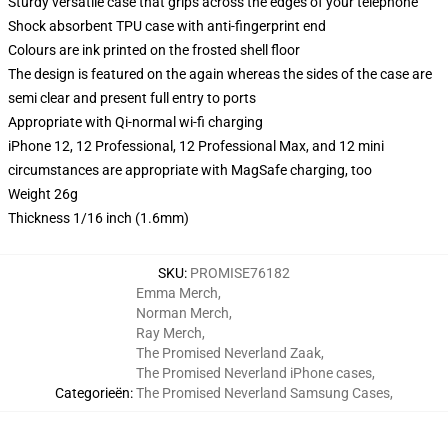
Sturdy versatile case that grips across the edges of your telephone
Shock absorbent TPU case with anti-fingerprint end
Colours are ink printed on the frosted shell floor
The design is featured on the again whereas the sides of the case are
semi clear and present full entry to ports
Appropriate with Qi-normal wi-fi charging
iPhone 12, 12 Professional, 12 Professional Max, and 12 mini
circumstances are appropriate with MagSafe charging, too
Weight 26g
Thickness 1/16 inch (1.6mm)
SKU
:
PROMISE76182
Emma Merch
,
Norman Merch
,
Ray Merch
,
The Promised Neverland Zaak
,
The Promised Neverland iPhone cases
,
Categorieën
:
The Promised Neverland Samsung Cases
,