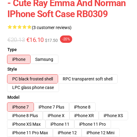
- Cute Ray Emma And Norman
IPhone Soft Case RB0309
(3 customer reviews)
€20.13
€16.10
-20%
$17.50
Type
iPhone
Samsung
Style
PC black frosted shell
RPC transparent soft shell
LPC glass phone case
Model
iPhone 7
iPhone 7 Plus
iPhone 8
iPhone 8 Plus
iPhone X
iPhone XR
iPhone XS
iPhone XS Max
iPhone 11
iPhone 11 Pro
iPhone 11 Pro Max
iPhone 12
iPhone 12 Mini