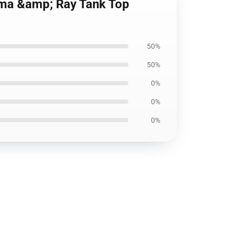
mma &amp; Ray Tank Top
50%
50%
0%
0%
0%