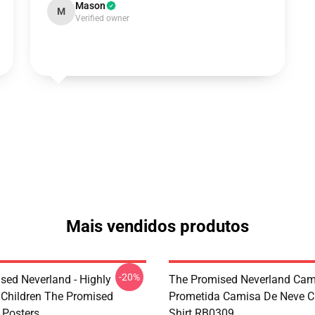
Mason
M
Verified owner
Mais vendidos produtos
-20%
sed Neverland - Highly
The Promised Neverland Cami
t Children The Promised
Prometida Camisa De Neve Cl
 Posters
Shirt RB0309