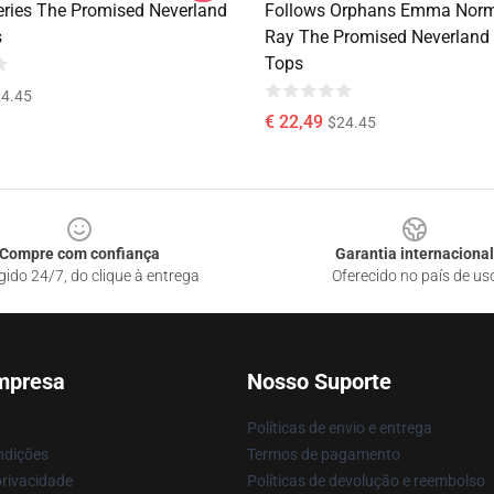
ries The Promised Neverland
Follows Orphans Emma Nor
s
Ray The Promised Neverland
Tops
4.45
€ 22,49
$24.45
Compre com confiança
Garantia internacional
gido 24/7, do clique à entrega
Oferecido no país de us
mpresa
Nosso Suporte
Políticas de envio e entrega
ndições
Termos de pagamento
privacidade
Políticas de devolução e reembolso