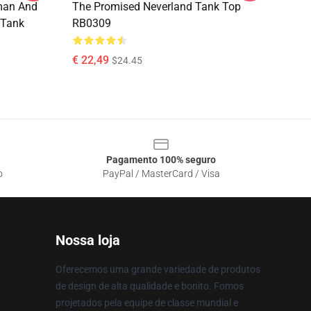
man And
The Promised Neverland Tank Top
 Tank
RB0309
€ 22,49
$24.45
Pagamento 100% seguro
o
PayPal / MasterCard / Visa
Nossa loja
Oferecemos uma grande variedade de produtos
de design de alta qualidade e bonito. Fomos
projetados pela equipe de classe mundial e