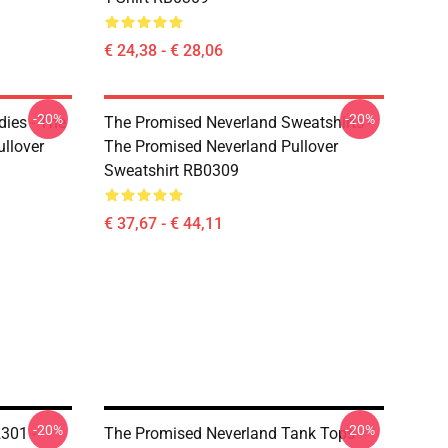
€ 24,38 - € 28,06
-20%
-20%
ies - The
The Promised Neverland Sweatshirts -
llover
The Promised Neverland Pullover
Sweatshirt RB0309
€ 37,67 - € 44,11
-20%
-20%
301 -
The Promised Neverland Tank Tops -