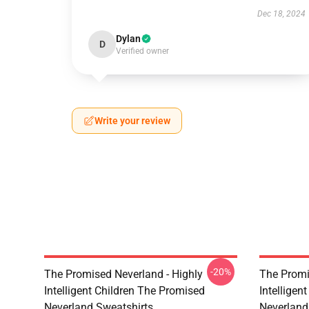
Dec 18, 2024
Dylan
D
Verified owner
Write your review
-20%
The Promised Neverland - Highly
The Promi
Intelligent Children The Promised
Intelligen
Neverland Sweatshirts
Neverland