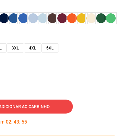
L
3XL
4XL
5XL
ADICIONAR AO CARRINHO
 em
02
:
43
:
54