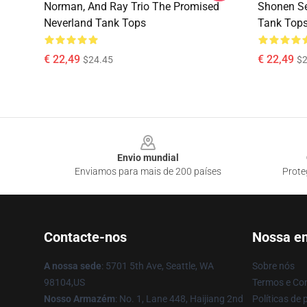
Norman, And Ray Trio The Promised
Shonen Se
Neverland Tank Tops
Tank Top
€ 22,49
€ 22,49
$24.45
$2
Footer
Envio mundial
Enviamos para mais de 200 países
Prote
Contacte-nos
Nossa e
A nossa sede
: 5701 5th Ave, Seattle, WA
Sobre nós
98104,US
Termos e Co
Nosso Armazém
: No. 1, Lane 448, Haijiang 2nd
Políticas de 