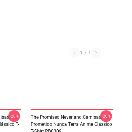
1
/
1
-20%
-20%
sas... A
The Promised Neverland Camisas... O
ássico T-
Prometido Nunca Terra Anime Clássico
T-Shirt RB0309