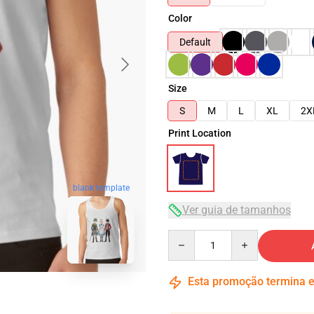
Color
Default
Size
S
M
L
XL
2X
Print Location
blank template
Ver guia de tamanhos
Quantity
Esta promoção termina