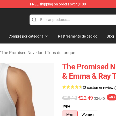
FREE
shipping on orders over $100
d Neverland Merchandise Shop
Compre por categoria
Rastreamento de pedido
Blog
/
The Promised Neverland Tops de tanque
The Promised N
& Emma & Ray T
(2 customer reviews
€28.12
€22.49
-20%
$24.45
Type
Men
Women