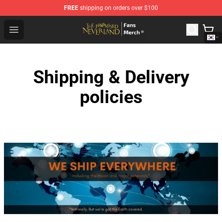
FREE
shipping on orders over $100
The Promised Neverland Store - Official The Promised 
Open menu
Shipping & Delivery
policies