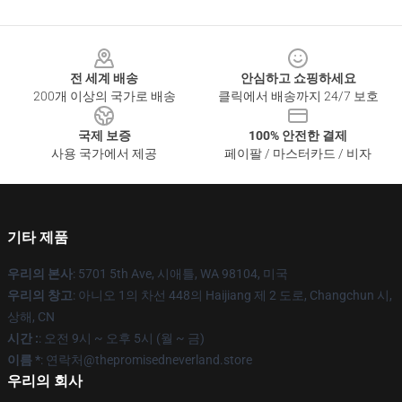
Footer
전 세계 배송
안심하고 쇼핑하세요
200개 이상의 국가로 배송
클릭에서 배송까지 24/7 보호
국제 보증
100% 안전한 결제
사용 국가에서 제공
페이팔 / 마스터카드 / 비자
기타 제품
우리의 본사
: 5701 5th Ave, 시애틀, WA 98104, 미국
우리의 창고
: 아니오 1의 차선 448의 Haijiang 제 2 도로, Changchun 시,
상해, CN
시간 :
: 오전 9시 ~ 오후 5시 (월 ~ 금)
이름 *
: 연락처@thepromisedneverland.store
우리의 회사