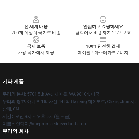
Footer
전 세계 배송
안심하고 쇼핑하세요
200개 이상의 국가로 배송
클릭에서 배송까지 24/7 보호
국제 보증
100% 안전한 결제
사용 국가에서 제공
페이팔 / 마스터카드 / 비자
기타 제품
우리의 본사
: 5701 5th Ave, 시애틀, WA 98104, 미국
우리의 창고
: 아니오 1의 차선 448의 Haijiang 제 2 도로, Changchun 시,
상해, CN
시간 :
: 오전 9시 ~ 오후 5시 (월 ~ 금)
이름 *
: 연락처@thepromisedneverland.store
우리의 회사