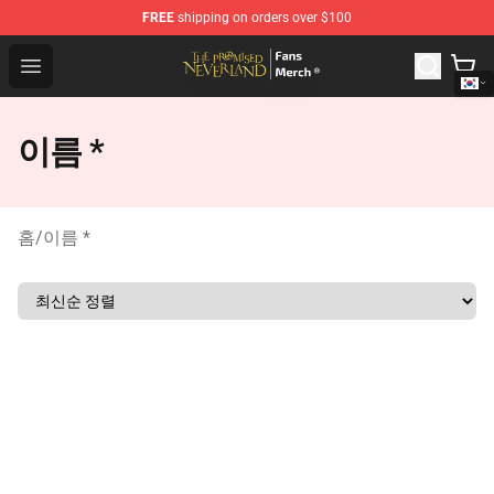
FREE
shipping on orders over $100
The Promised Neverland Store - Official The Promised 
Open menu
이름 *
홈
/
이름 *