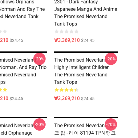
Follows Orphans
2301 - Dark Fantasy
orman And Ray The
Japanese Manga And Anime
d Neverland Tank
The Promised Neverland
Tank Tops
,210
₩3,369,210
$24.45
$24.45
-20%
-20%
mised Neverland -
The Promised Neverland -
orman, And Ray Trio
Highly Intelligent Children
mised Neverland
The Promised Neverland
ops
Tank Tops
,210
₩3,369,210
$24.45
$24.45
-20%
-20%
mised Neverland -
The Promised Neverland 탱
ield Orphanage
크 탑 - 레이 81194 TPN 탱크