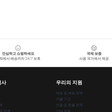
안심하고 쇼핑하세요
국제 보증
릭에서 배송까지 24/7 보호
사용 국가에서 제공
회사
우리의 지원
배송 및 배송 정책
지불 기간
책
반품 및 환불 정책
작권 정책
기타 제품