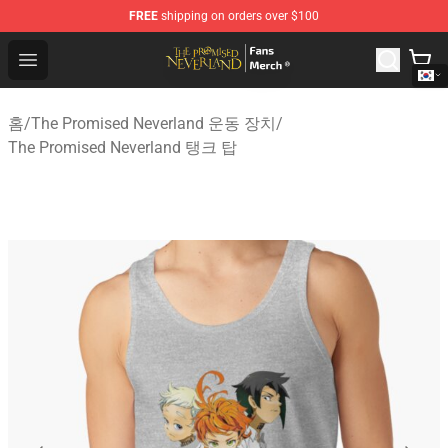
FREE
shipping on orders over $100
The Promised Neverland Store - Official The Promised 
Open menu
홈
/
The Promised Neverland 운동 장치
/
The Promised Neverland 탱크 탑