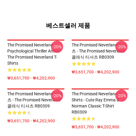
베스트셀러 제품
The Promised Neverland -
The Promised Neverland 티셔
-20%
-20%
Psychological Thriller Anime
츠 - The Promised Neverland
The Promised Neverland T-
클래식 티셔츠 RB0309
Shirts
₩3,651,700 - ₩4,202,900
₩3,651,700 - ₩4,202,900
The Promised Neverland 티셔
The Promised Neverland T-
-20%
-20%
츠 - The Promised Neverland
Shirts - Cute Ray Emma &
클래식 티셔츠 RB0309
Norman Classic T-Shirt
RB0309
₩3,651,700 - ₩4,202,900
₩3,651,700 - ₩4,202,900