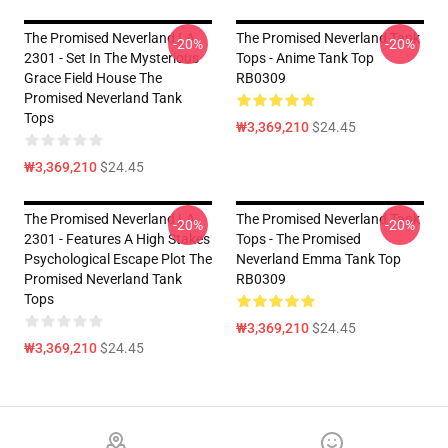
The Promised Neverland LA
The Promised Neverland Tank
-20%
-20%
2301 - Set In The Mysterious
Tops - Anime Tank Top
Grace Field House The
RB0309
Promised Neverland Tank
Tops
₩3,369,210
$24.45
₩3,369,210
$24.45
The Promised Neverland LA
The Promised Neverland Tank
-20%
-20%
2301 - Features A High Stakes
Tops - The Promised
Psychological Escape Plot The
Neverland Emma Tank Top
Promised Neverland Tank
RB0309
Tops
₩3,369,210
$24.45
₩3,369,210
$24.45
Footer