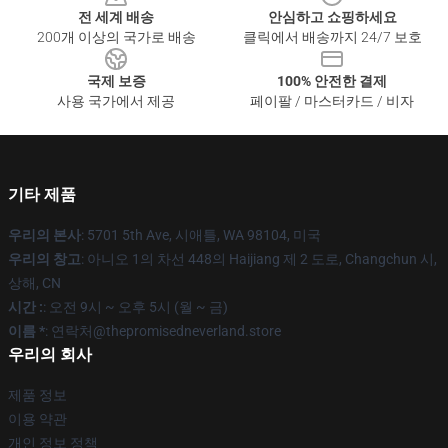
전 세계 배송
안심하고 쇼핑하세요
200개 이상의 국가로 배송
클릭에서 배송까지 24/7 보호
국제 보증
100% 안전한 결제
사용 국가에서 제공
페이팔 / 마스터카드 / 비자
기타 제품
우리의 본사
: 5701 5th Ave, 시애틀, WA 98104, 미국
우리의 창고
: 아니오 1의 차선 448의 Haijiang 제 2 도로, Changchun 시,
상해, CN
시간 :
: 오전 9시 ~ 오후 5시 (월 ~ 금)
이름 *
: 연락처@thepromisedneverland.store
우리의 회사
제품 정보
이용 약관
개인 정보 정책