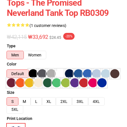
Tops - The Promised
Neverland Tank Top RB0309
(1 customer reviews)
₩42,115
₩33,692
-20%
$24.45
Type
Men
Women
Color
Default
Size
S
M
L
XL
2XL
3XL
4XL
5XL
Print Location