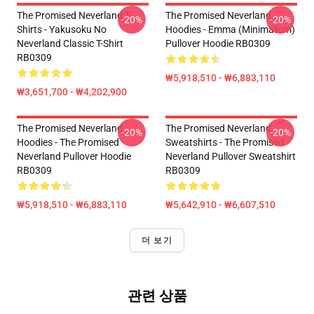
The Promised Neverland T-
The Promised Neverland
-20%
-20%
Shirts - Yakusoku No
Hoodies - Emma (Minimalism)
Neverland Classic T-Shirt
Pullover Hoodie RB0309
RB0309
₩5,918,510 - ₩6,883,110
₩3,651,700 - ₩4,202,900
The Promised Neverland
The Promised Neverland
-20%
-20%
Hoodies - The Promised
Sweatshirts - The Promised
Neverland Pullover Hoodie
Neverland Pullover Sweatshirt
RB0309
RB0309
₩5,918,510 - ₩6,883,110
₩5,642,910 - ₩6,607,510
더 보기
관련 상품