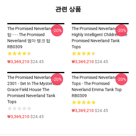
관련 상품
The Promised Neverland 탱크
The Promised Neverland -
-20%
-20%
탑 - - - The Promised
Highly Intelligent Children The
Neverland 엠마 탱크 탑
Promised Neverland Tank
RB0309
Tops
₩3,369,210
$24.45
₩3,369,210
$24.45
The Promised Neverland LA
The Promised Neverland Tank
-20%
-20%
2301 - Set In The Mysterious
Tops - The Promised
Grace Field House The
Neverland Emma Tank Top
Promised Neverland Tank
RB0309
Tops
₩3,369,210
$24.45
₩3,369,210
$24.45