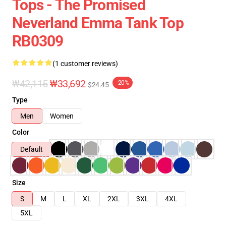
Tops - The Promised
Neverland Emma Tank Top
RB0309
(1 customer reviews)
₩42,115
₩33,692
-20%
$24.45
Type
Men
Women
Color
Default
Size
S
M
L
XL
2XL
3XL
4XL
5XL