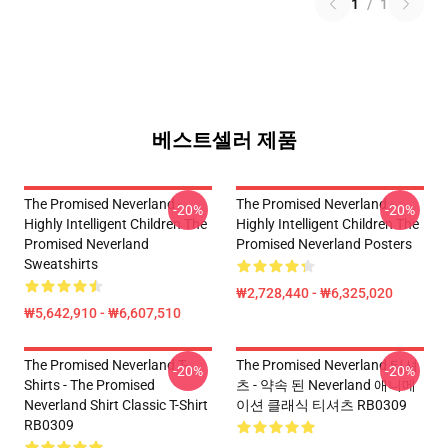
1
/
1
베스트셀러 제품
The Promised Neverland -
The Promised Neverland -
-20%
-20%
Highly Intelligent Children The
Highly Intelligent Children The
Promised Neverland
Promised Neverland Posters
Sweatshirts
₩2,728,440 - ₩6,325,020
₩5,642,910 - ₩6,607,510
The Promised Neverland T-
The Promised Neverland 티셔
-20%
-20%
Shirts - The Promised
츠 - 약속 된 Neverland 애니메
Neverland Shirt Classic T-Shirt
이션 클래식 티셔츠 RB0309
RB0309