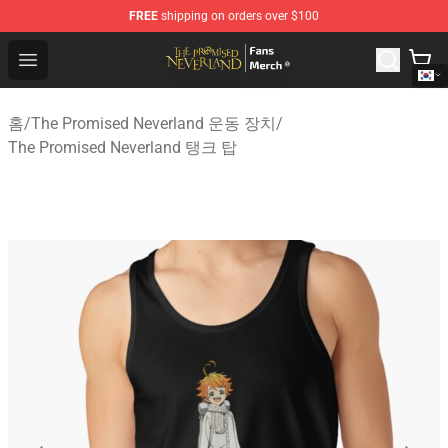
FREE
shipping on orders over $100
The Promised Neverland Store - Official The Promised 
Open menu
홈
/
The Promised Neverland 운동 장치
/
The Promised Neverland 탱크 탑