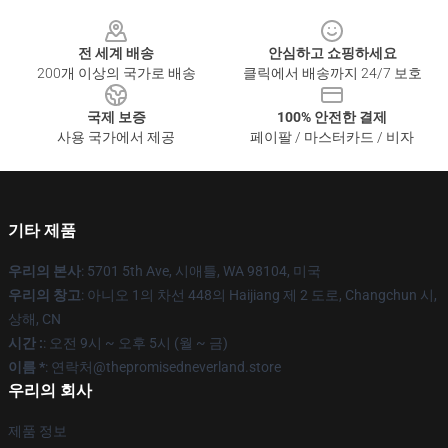
Footer
전 세계 배송
안심하고 쇼핑하세요
200개 이상의 국가로 배송
클릭에서 배송까지 24/7 보호
국제 보증
100% 안전한 결제
사용 국가에서 제공
페이팔 / 마스터카드 / 비자
기타 제품
우리의 본사
: 5701 5th Ave, 시애틀, WA 98104, 미국
우리의 창고
: 아니오 1의 차선 448의 Haijiang 제 2 도로, Changchun 시,
상해, CN
시간 :
: 오전 9시 ~ 오후 5시 (월 ~ 금)
이름 *
: 연락처@thepromisedneverland.store
우리의 회사
제품 정보