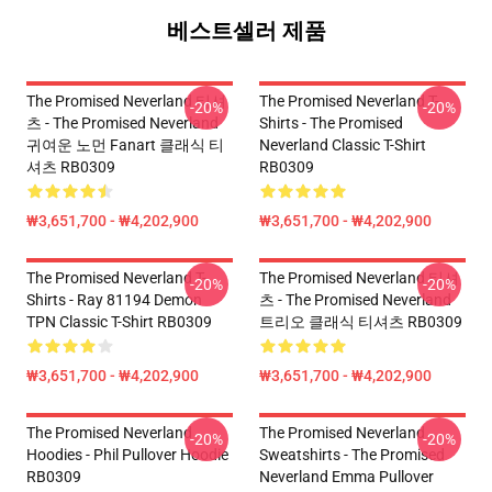
베스트셀러 제품
The Promised Neverland 티셔
The Promised Neverland T-
-20%
-20%
츠 - The Promised Neverland
Shirts - The Promised
귀여운 노먼 Fanart 클래식 티
Neverland Classic T-Shirt
셔츠 RB0309
RB0309
₩3,651,700 - ₩4,202,900
₩3,651,700 - ₩4,202,900
The Promised Neverland T-
The Promised Neverland 티셔
-20%
-20%
Shirts - Ray 81194 Demon
츠 - The Promised Neverland
TPN Classic T-Shirt RB0309
트리오 클래식 티셔츠 RB0309
₩3,651,700 - ₩4,202,900
₩3,651,700 - ₩4,202,900
The Promised Neverland
The Promised Neverland
-20%
-20%
Hoodies - Phil Pullover Hoodie
Sweatshirts - The Promised
RB0309
Neverland Emma Pullover