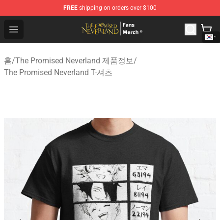
FREE
shipping on orders over $100
The Promised Neverland Store - Official The Promised 
Open menu
홈
/
The Promised Neverland 제품정보
/
The Promised Neverland T-셔츠