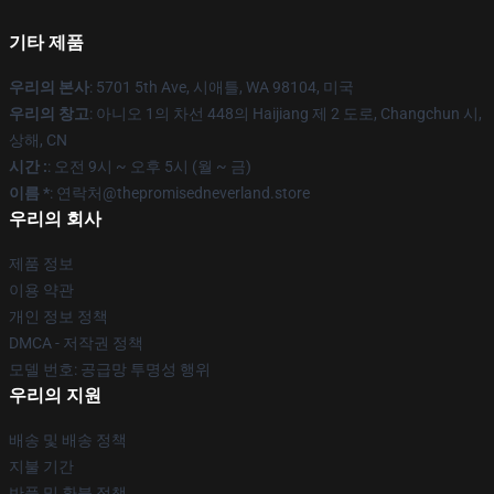
기타 제품
우리의 본사
: 5701 5th Ave, 시애틀, WA 98104, 미국
우리의 창고
: 아니오 1의 차선 448의 Haijiang 제 2 도로, Changchun 시,
상해, CN
시간 :
: 오전 9시 ~ 오후 5시 (월 ~ 금)
이름 *
: 연락처@thepromisedneverland.store
우리의 회사
제품 정보
이용 약관
개인 정보 정책
DMCA - 저작권 정책
모델 번호: 공급망 투명성 행위
우리의 지원
배송 및 배송 정책
지불 기간
반품 및 환불 정책