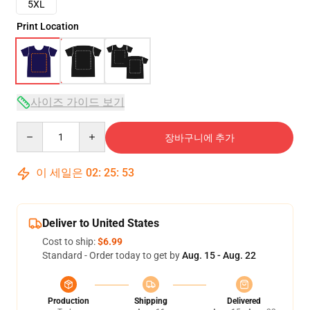
5XL
Print Location
사이즈 가이드 보기
Quantity
장바구니에 추가
이 세일은
02
:
25
:
53
Deliver to United States
Cost to ship:
$6.99
Standard - Order today to get by
Aug. 15 - Aug. 22
Production
Shipping
Delivered