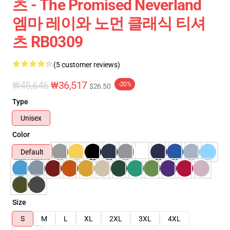
츠 - The Promised Neverland
엠마 레이와 노먼 클래식 티셔
츠 RB0309
(5 customer reviews)
₩45,646
₩36,517
-20%
$26.50
Type
Unisex
Color
Default
Size
S
M
L
XL
2XL
3XL
4XL