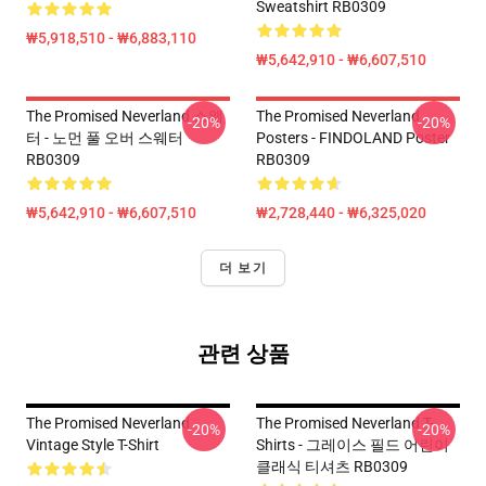
Sweatshirt RB0309
₩5,918,510 - ₩6,883,110
₩5,642,910 - ₩6,607,510
The Promised Neverland 스웨
The Promised Neverland
-20%
-20%
터 - 노먼 풀 오버 스웨터
Posters - FINDOLAND Poster
RB0309
RB0309
₩5,642,910 - ₩6,607,510
₩2,728,440 - ₩6,325,020
더 보기
관련 상품
The Promised Neverland
The Promised Neverland T-
-20%
-20%
Vintage Style T-Shirt
Shirts - 그레이스 필드 어린이
클래식 티셔츠 RB0309