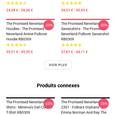
24,38 € - 28,06 €
39,51 € - 45,95 €
The Promised Neverland
The Promised Neverland
-20%
-20%
Hoodies - The Promised
Sweatshirts - The Promised
Neverland Anime Pullover
Neverland Pullover Sweatshirt
Hoodie RB0309
RB0309
39,51 € - 45,95 €
37,67 € - 44,11 €
VOIR PLUS
Produits connexes
The Promised Neverland T-
The Promised Neverland LA
-20%
-20%
Shirts - Minerva's Owl Classic
2301 - Follows Orphans
T-Shirt RB0309
Emma Norman And Ray The