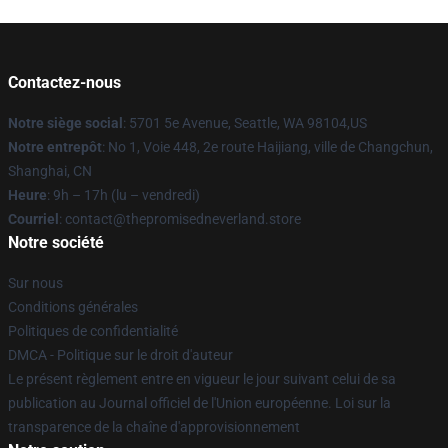
Contactez-nous
Notre siège social
: 5701 5e Avenue, Seattle, WA 98104,US
Notre entrepôt
: No 1, Voie 448, 2e route Haijiang, ville de Changchun,
Shanghai, CN
Heure
: 9h – 17h (lu – vendredi)
Courriel
: contact@thepromisedneverland.store
Notre société
Sur nous
Conditions générales
Politiques de confidentialité
DMCA - Politique sur le droit d'auteur
Le présent règlement entre en vigueur le jour suivant celui de sa
publication au Journal officiel de l'Union européenne. Loi sur la
transparence de la chaîne d'approvisionnement