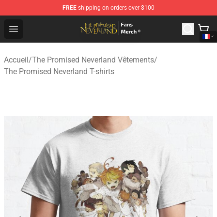
FREE
shipping on orders over $100
The Promised Neverland Store - Official The Promised 
Open menu
Accueil
/
The Promised Neverland Vêtements
/
The Promised Neverland T-shirts