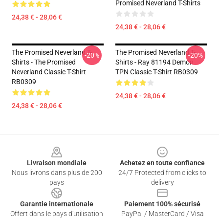
Promised Neverland T-Shirts
24,38 € - 28,06 €
24,38 € - 28,06 €
The Promised Neverland T-
The Promised Neverland T-
-20%
-20%
Shirts - The Promised
Shirts - Ray 81194 Demon
Neverland Classic T-Shirt
TPN Classic T-Shirt RB0309
RB0309
24,38 € - 28,06 €
24,38 € - 28,06 €
Footer
Livraison mondiale
Achetez en toute confiance
Nous livrons dans plus de 200
24/7 Protected from clicks to
pays
delivery
Garantie internationale
Paiement 100% sécurisé
Offert dans le pays d'utilisation
PayPal / MasterCard / Visa