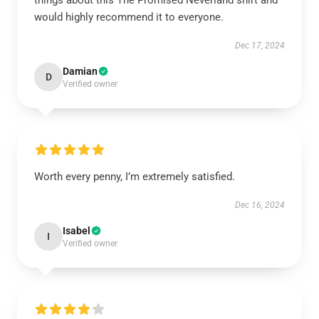
things about this The Promised Neverland shirt and
would highly recommend it to everyone.
Dec 17, 2024
Damian
D
Verified owner
Worth every penny, I’m extremely satisfied.
Dec 16, 2024
Isabel
I
Verified owner