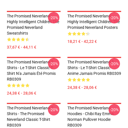
The Promised Neverland -
The Promised Neverland -
-20%
-20%
Highly Intelligent Children The
Highly Intelligent Children The
Promised Neverland
Promised Neverland Posters
Sweatshirts
18,21 € - 42,22 €
37,67 € - 44,11 €
The Promised Neverland T-
The Promised Neverland T-
-20%
-20%
Shirts - Le T-Shirt Classic T-
Shirts - Le T-Shirt Classic
Shirt N'a Jamais Été Promis
Anime Jamais Promis RB0309
RB0309
24,38 € - 28,06 €
24,38 € - 28,06 €
The Promised Neverland T-
The Promised Neverland
-20%
-20%
Shirts - The Promised
Hoodies - Chibi Ray Emma
Neverland Classic T-Shirt
Norman Pullover Hoodie
RB0309
RB0309