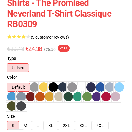
Shirts - The Promised
Neverland T-Shirt Classique
RB0309
(3 customer reviews)
€30.48
€24.38
-20%
$26.50
Type
Unisex
Color
Default
Size
S
M
L
XL
2XL
3XL
4XL