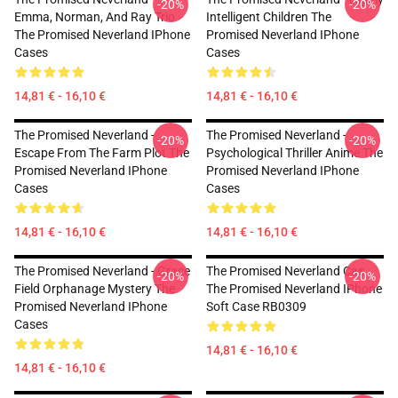
-20%
-20%
Emma, Norman, And Ray Trio
Intelligent Children The
The Promised Neverland IPhone
Promised Neverland IPhone
Cases
Cases
14,81 € - 16,10 €
14,81 € - 16,10 €
The Promised Neverland -
The Promised Neverland -
-20%
-20%
Escape From The Farm Plot The
Psychological Thriller Anime The
Promised Neverland IPhone
Promised Neverland IPhone
Cases
Cases
14,81 € - 16,10 €
14,81 € - 16,10 €
The Promised Neverland - Grace
The Promised Neverland Cas
-20%
-20%
Field Orphanage Mystery The
The Promised Neverland IPhone
Promised Neverland IPhone
Soft Case RB0309
Cases
14,81 € - 16,10 €
14,81 € - 16,10 €