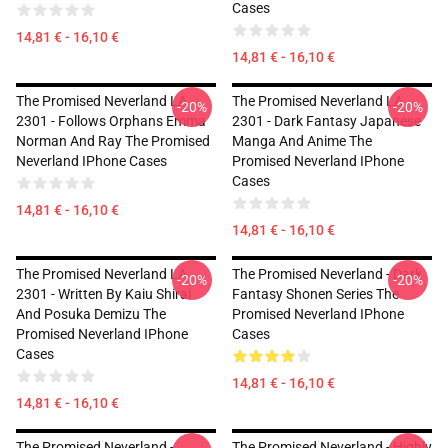
Cases
14,81 € - 16,10 €
14,81 € - 16,10 €
The Promised Neverland LA
The Promised Neverland LA
-20%
-20%
2301 - Follows Orphans Emma
2301 - Dark Fantasy Japanese
Norman And Ray The Promised
Manga And Anime The
Neverland IPhone Cases
Promised Neverland IPhone
Cases
14,81 € - 16,10 €
14,81 € - 16,10 €
The Promised Neverland LA
The Promised Neverland - Dark
-20%
-20%
2301 - Written By Kaiu Shirai
Fantasy Shonen Series The
And Posuka Demizu The
Promised Neverland IPhone
Promised Neverland IPhone
Cases
Cases
14,81 € - 16,10 €
14,81 € - 16,10 €
The Promised Neverland -
The Promised Neverland - Highly