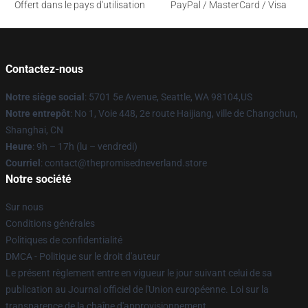
Offert dans le pays d'utilisation
PayPal / MasterCard / Visa
Contactez-nous
Notre siège social
: 5701 5e Avenue, Seattle, WA 98104,US
Notre entrepôt
: No 1, Voie 448, 2e route Haijiang, ville de Changchun,
Shanghai, CN
Heure
: 9h – 17h (lu – vendredi)
Courriel
: contact@thepromisedneverland.store
Notre société
Sur nous
Conditions générales
Politiques de confidentialité
DMCA - Politique sur le droit d'auteur
Le présent règlement entre en vigueur le jour suivant celui de sa
publication au Journal officiel de l'Union européenne. Loi sur la
transparence de la chaîne d'approvisionnement