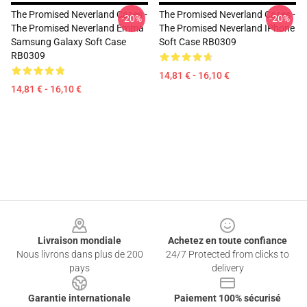
The Promised Neverland Cases -
The Promised Neverland Cases -
-20%
-20%
The Promised Neverland Emma
The Promised Neverland IPhone
Samsung Galaxy Soft Case
Soft Case RB0309
RB0309
14,81 € - 16,10 €
14,81 € - 16,10 €
Footer
Livraison mondiale
Achetez en toute confiance
Nous livrons dans plus de 200
24/7 Protected from clicks to
pays
delivery
Garantie internationale
Paiement 100% sécurisé