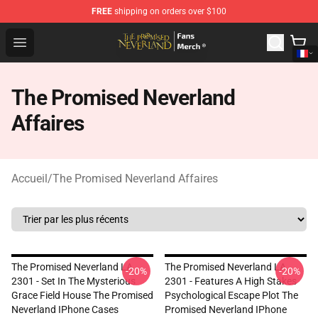
FREE
shipping on orders over $100
The Promised Neverland Store - Official The Promised 
Open menu
The Promised Neverland
Affaires
Accueil
/
The Promised Neverland Affaires
The Promised Neverland LA
The Promised Neverland LA
-20%
-20%
2301 - Set In The Mysterious
2301 - Features A High Stakes
Grace Field House The Promised
Psychological Escape Plot The
Neverland IPhone Cases
Promised Neverland IPhone