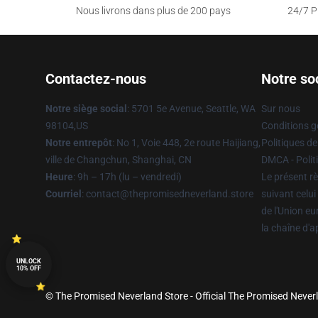
Nous livrons dans plus de 200 pays
24/7 Pr
Contactez-nous
Notre so
Notre siège social
: 5701 5e Avenue, Seattle, WA
Sur nous
98104,US
Conditions g
Notre entrepôt
: No 1, Voie 448, 2e route Haijiang,
Politiques de
ville de Changchun, Shanghai, CN
DMCA - Politi
Heure
: 9h – 17h (lu – vendredi)
Le présent rè
Courriel
: contact@thepromisedneverland.store
suivant celui
de l'Union e
la chaîne d'
UNLOCK
10% OFF
© The Promised Neverland Store - Official The Promised Never