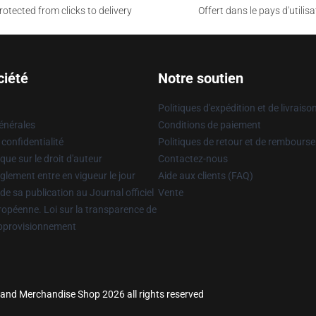
otected from clicks to delivery
Offert dans le pays d'utilisa
ciété
Notre soutien
Politiques d'expédition et de livraiso
énérales
Conditions de paiement
 confidentialité
Politiques de retour et de rembours
que sur le droit d'auteur
Contactez-nous
glement entre en vigueur le jour
Aide aux clients (FAQ)
 de sa publication au Journal officiel
Vente
uropéenne. Loi sur la transparence de
approvisionnement
land Merchandise Shop 2026 all rights reserved