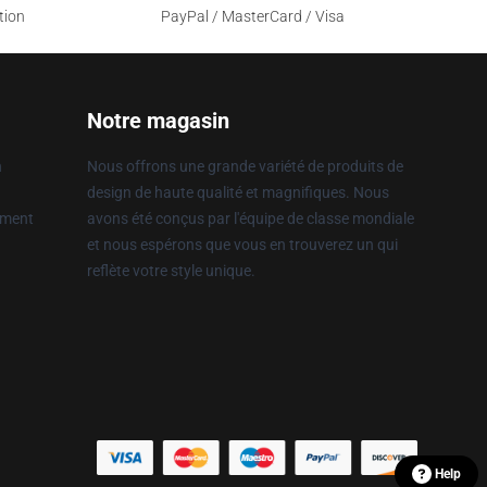
tion
PayPal / MasterCard / Visa
Notre magasin
n
Nous offrons une grande variété de produits de
design de haute qualité et magnifiques. Nous
ement
avons été conçus par l'équipe de classe mondiale
et nous espérons que vous en trouverez un qui
reflète votre style unique.
Help