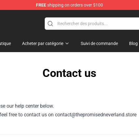
FREE
shipping on orders over $100
d Neverland Merchandise Shop
tique
Acheter par catégorie
Suivi de commande
Blog
Contact us
se our help center below.
r, feel free to contact us on contact@thepromisedneverland.store