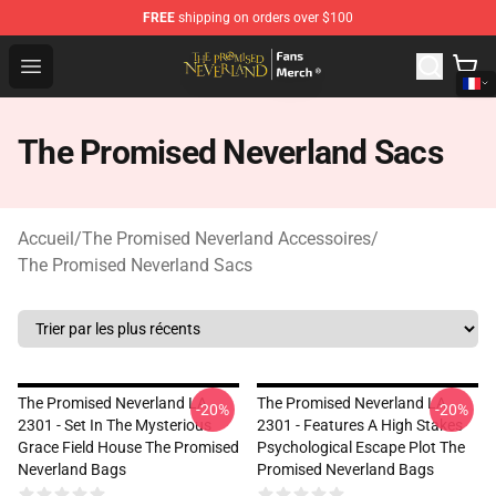
FREE
shipping on orders over $100
The Promised Neverland Store - Official The Promised 
Open menu
The Promised Neverland Sacs
Accueil
/
The Promised Neverland Accessoires
/
The Promised Neverland Sacs
The Promised Neverland LA
The Promised Neverland LA
-20%
-20%
2301 - Set In The Mysterious
2301 - Features A High Stakes
Grace Field House The Promised
Psychological Escape Plot The
Neverland Bags
Promised Neverland Bags