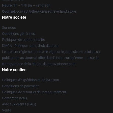
Heure
: 9h – 17h (lu – vendredi)
Courriel
: contact@thepromisedneverland.store
Notre société
Sur nous
Conditions générales
Politiques de confidentialité
DMCA - Politique sur le droit d'auteur
Le présent règlement entre en vigueur le jour suivant celui de sa
publication au Journal officiel de l'Union européenne. Loi sur la
transparence de la chaîne d'approvisionnement
Notre soutien
Politiques d'expédition et de livraison
Conditions de paiement
Politiques de retour et de remboursement
Contactez-nous
Aide aux clients (FAQ)
Vente