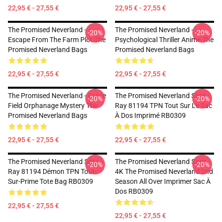
22,95 € - 27,55 €
22,95 € - 27,55 €
The Promised Neverland -
The Promised Neverland -
-20%
-20%
Escape From The Farm Plot The
Psychological Thriller Anime The
Promised Neverland Bags
Promised Neverland Bags
22,95 € - 27,55 €
22,95 € - 27,55 €
The Promised Neverland - Grace
The Promised Neverland Sacs -
-20%
-20%
Field Orphanage Mystery The
Ray 81194 TPN Tout Sur Le Sac
Promised Neverland Bags
À Dos Imprimé RB0309
22,95 € - 27,55 €
22,95 € - 27,55 €
The Promised Neverland Sacs -
The Promised Neverland Sacs -
-20%
-20%
Ray 81194 Démon TPN Tout-
4K The Promised Neverland 2nd
Sur-Prime Tote Bag RB0309
Season All Over Imprimer Sac À
Dos RB0309
22,95 € - 27,55 €
22,95 € - 27,55 €