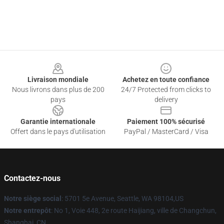
Footer
Livraison mondiale
Achetez en toute confiance
Nous livrons dans plus de 200
24/7 Protected from clicks to
pays
delivery
Garantie internationale
Paiement 100% sécurisé
Offert dans le pays d'utilisation
PayPal / MasterCard / Visa
Contactez-nous
Notre siège social
: 5701 5e Avenue, Seattle, WA 98104,US
Notre entrepôt
: No 1, Voie 448, 2e route Haijiang, ville de Changchun,
Shanghai, CN