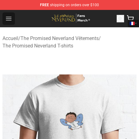
FREE
shipping on orders over $100
The Promised Neverland Store - Official The Promised 
Open menu
Accueil
/
The Promised Neverland Vêtements
/
The Promised Neverland T-shirts