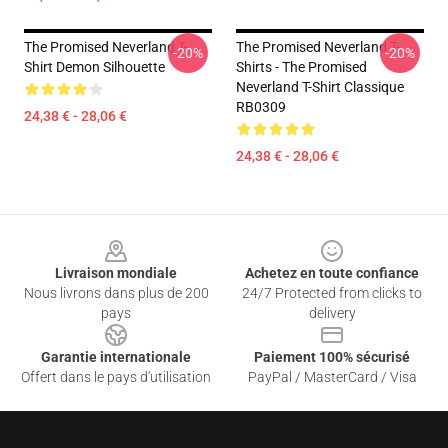
The Promised Neverland T-
The Promised Neverland T-
-20%
-20%
Shirt Demon Silhouette
Shirts - The Promised
Neverland T-Shirt Classique
RB0309
24,38 € - 28,06 €
24,38 € - 28,06 €
Footer
Livraison mondiale
Achetez en toute confiance
Nous livrons dans plus de 200
24/7 Protected from clicks to
pays
delivery
Garantie internationale
Paiement 100% sécurisé
Offert dans le pays d'utilisation
PayPal / MasterCard / Visa