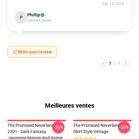
Dec 15, 2024
Phillip
P
Verified owner
Write your review
1
/
1
Meilleures ventes
The Promised Neverland LA
The Promised Neverland T-
-20%
-20%
2301 - Dark Fantasy
Shirt Style Vintage
Japanese Manga And Anime