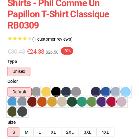
Shirts - Phil Comme Un
Papillon T-Shirt Classique
RB0309
(1 customer reviews)
€30.48
€24.38
-20%
$26.50
Type
Unisex
Color
Default
Size
S
M
L
XL
2XL
3XL
4XL