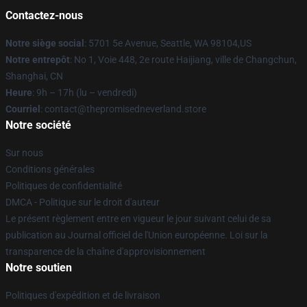
Contactez-nous
Notre siège social
: 5701 5e Avenue, Seattle, WA 98104,US
Notre entrepôt
: No 1, Voie 448, 2e route Haijiang, ville de Changchun,
Shanghai, CN
Heure
: 9h – 17h (lu – vendredi)
Courriel
: contact@thepromisedneverland.store
Notre société
Sur nous
Conditions générales
Politiques de confidentialité
DMCA - Politique sur le droit d'auteur
Le présent règlement entre en vigueur le jour suivant celui de sa
publication au Journal officiel de l'Union européenne. Loi sur la
transparence de la chaîne d'approvisionnement
Notre soutien
Politiques d'expédition et de livraison