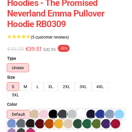
Hoodies - The Promised
Neverland Emma Pullover
Hoodie RB0309
(5 customer reviews)
€49.39
€39.51
-20%
$42.95
Type
Unisex
Size
S
M
L
XL
2XL
3XL
4XL
5XL
Color
Default