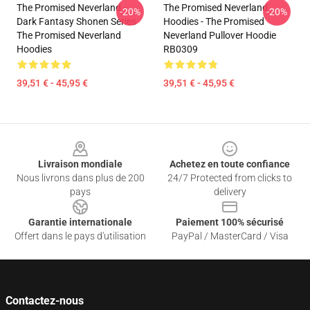
The Promised Neverland -
The Promised Neverland
-20%
-20%
Dark Fantasy Shonen Series
Hoodies - The Promised
The Promised Neverland
Neverland Pullover Hoodie
Hoodies
RB0309
39,51 € - 45,95 €
39,51 € - 45,95 €
Footer
Livraison mondiale
Achetez en toute confiance
Nous livrons dans plus de 200
24/7 Protected from clicks to
pays
delivery
Garantie internationale
Paiement 100% sécurisé
Offert dans le pays d'utilisation
PayPal / MasterCard / Visa
Contactez-nous