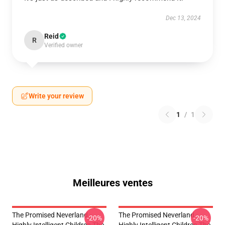
Dec 13, 2024
Reid
R
Verified owner
Write your review
1
/
1
Meilleures ventes
The Promised Neverland -
The Promised Neverland -
-20%
-20%