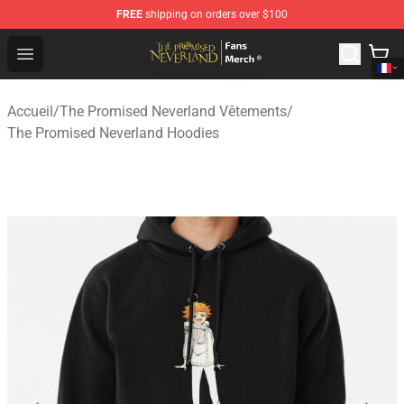
FREE
shipping on orders over $100
The Promised Neverland Store - Official The Promised 
Open menu
Accueil
/
The Promised Neverland Vêtements
/
The Promised Neverland Hoodies