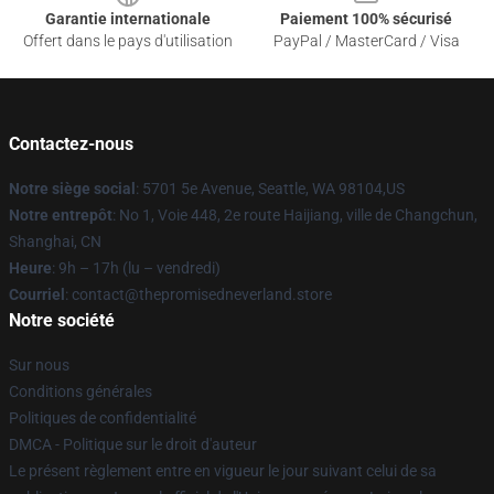
Garantie internationale
Paiement 100% sécurisé
Offert dans le pays d'utilisation
PayPal / MasterCard / Visa
Contactez-nous
Notre siège social
: 5701 5e Avenue, Seattle, WA 98104,US
Notre entrepôt
: No 1, Voie 448, 2e route Haijiang, ville de Changchun,
Shanghai, CN
Heure
: 9h – 17h (lu – vendredi)
Courriel
: contact@thepromisedneverland.store
Notre société
Sur nous
Conditions générales
Politiques de confidentialité
DMCA - Politique sur le droit d'auteur
Le présent règlement entre en vigueur le jour suivant celui de sa