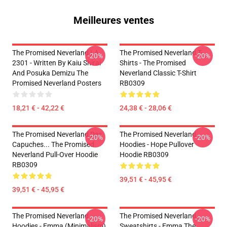
Meilleures ventes
The Promised Neverland LA
The Promised Neverland T-
-20%
-20%
2301 - Written By Kaiu Shirai
Shirts - The Promised
And Posuka Demizu The
Neverland Classic T-Shirt
Promised Neverland Posters
RB0309
18,21 € - 42,22 €
24,38 € - 28,06 €
The Promised Neverland Des
The Promised Neverland
-20%
-20%
Capuches... The Promised
Hoodies - Hope Pullover
Neverland Pull-Over Hoodie
Hoodie RB0309
RB0309
39,51 € - 45,95 €
39,51 € - 45,95 €
The Promised Neverland
The Promised Neverland
-20%
-20%
Hoodies - Emma (Minimalism)
Sweatshirts - Emma The