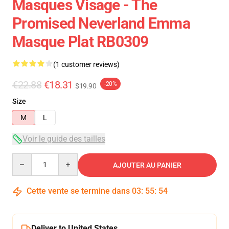
Masques Visage - The
Promised Neverland Emma
Masque Plat RB0309
(1 customer reviews)
€22.88
€18.31
-20%
$19.90
Size
M
L
Voir le guide des tailles
Quantity
AJOUTER AU PANIER
Cette vente se termine dans
03
:
55
:
54
Deliver to United States