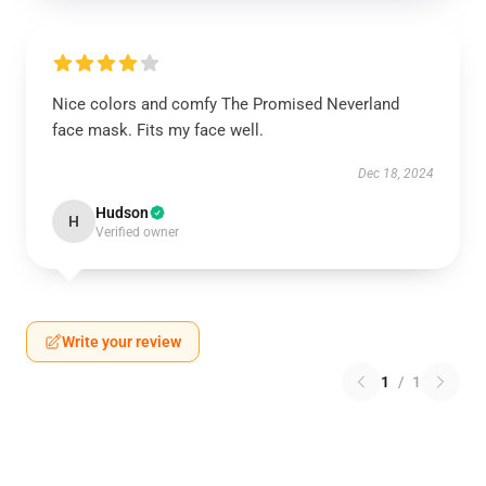
Nice colors and comfy The Promised Neverland
face mask. Fits my face well.
Dec 18, 2024
Hudson
H
Verified owner
Write your review
1
/
1