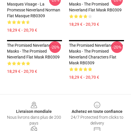
-20%
-20%
Masques Visage - La
Masks - The Promised
Promesse Neverland Norman
Neverland Flat Mask RB0309
Flat Masque RB0309
18,29 € - 20,70 €
18,29 € - 20,70 €
The Promised Neverland Face
The Promised Neverland Face
-20%
-20%
Masks - The Promised
Masks - The Promised
Neverland Flat Mask RB0309
Neverland Characters Flat
Mask RB0309
18,29 € - 20,70 €
18,29 € - 20,70 €
Footer
Livraison mondiale
Achetez en toute confiance
Nous livrons dans plus de 200
24/7 Protected from clicks to
pays
delivery