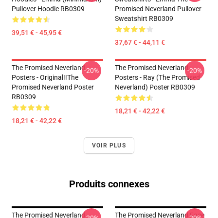
Pullover Hoodie RB0309
Promised Neverland Pullover
Sweatshirt RB0309
39,51 € - 45,95 €
37,67 € - 44,11 €
The Promised Neverland
The Promised Neverland
-20%
-20%
Posters - Original!!The
Posters - Ray (The Promised
Promised Neverland Poster
Neverland) Poster RB0309
RB0309
18,21 € - 42,22 €
18,21 € - 42,22 €
VOIR PLUS
Produits connexes
The Promised Neverland
The Promised Neverland Face