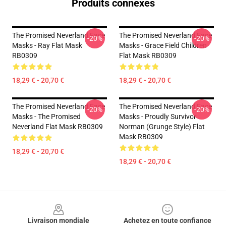
Produits connexes
The Promised Neverland Face
The Promised Neverland Face
-20%
-20%
Masks - Ray Flat Mask
Masks - Grace Field Children
RB0309
Flat Mask RB0309
18,29 € - 20,70 €
18,29 € - 20,70 €
The Promised Neverland Face
The Promised Neverland Face
-20%
-20%
Masks - The Promised
Masks - Proudly Survivor
Neverland Flat Mask RB0309
Norman (Grunge Style) Flat
Mask RB0309
18,29 € - 20,70 €
18,29 € - 20,70 €
Footer
Livraison mondiale
Achetez en toute confiance