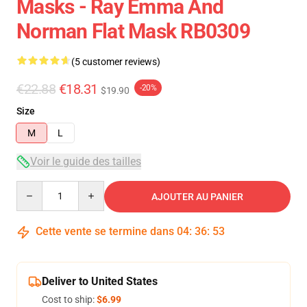
Masks - Ray Emma And
Norman Flat Mask RB0309
(5 customer reviews)
€22.88
€18.31
-20%
$19.90
Size
M
L
Voir le guide des tailles
Quantity
AJOUTER AU PANIER
Cette vente se termine dans
04
:
36
:
53
Deliver to United States
Cost to ship:
$6.99