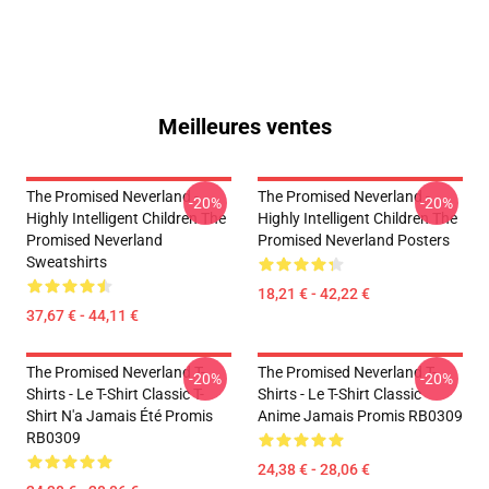
Meilleures ventes
The Promised Neverland -
The Promised Neverland -
-20%
-20%
Highly Intelligent Children The
Highly Intelligent Children The
Promised Neverland
Promised Neverland Posters
Sweatshirts
18,21 € - 42,22 €
37,67 € - 44,11 €
The Promised Neverland T-
The Promised Neverland T-
-20%
-20%
Shirts - Le T-Shirt Classic T-
Shirts - Le T-Shirt Classic
Shirt N'a Jamais Été Promis
Anime Jamais Promis RB0309
RB0309
24,38 € - 28,06 €