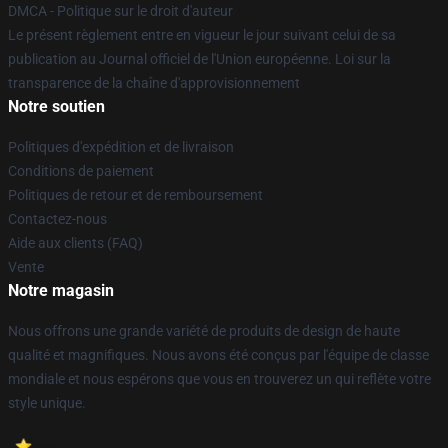
DMCA - Politique sur le droit d'auteur
Le présent règlement entre en vigueur le jour suivant celui de sa
publication au Journal officiel de l'Union européenne. Loi sur la
transparence de la chaîne d'approvisionnement
Notre soutien
Politiques d'expédition et de livraison
Conditions de paiement
Politiques de retour et de remboursement
Contactez-nous
Aide aux clients (FAQ)
Vente
Notre magasin
Nous offrons une grande variété de produits de design de haute
qualité et magnifiques. Nous avons été conçus par l'équipe de classe
mondiale et nous espérons que vous en trouverez un qui reflète votre
style unique.