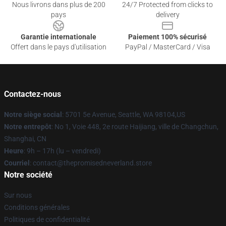
Nous livrons dans plus de 200
24/7 Protected from clicks to
pays
delivery
Garantie internationale
Paiement 100% sécurisé
Offert dans le pays d'utilisation
PayPal / MasterCard / Visa
Contactez-nous
Notre siège social
: 5701 5e Avenue, Seattle, WA 98104,US
Notre entrepôt
: No 1, Voie 448, 2e route Haijiang, ville de Changchun,
Shanghai, CN
Heure
: 9h – 17h (lu – vendredi)
Courriel
: contact@thepromisedneverland.store
Notre société
Sur nous
Conditions générales
Politiques de confidentialité