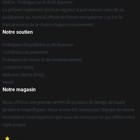
DMCA - Politique sur le droit d'auteur
Le présent règlement entre en vigueur le jour suivant celui de sa
publication au Journal officiel de l'Union européenne. Loi sur la
transparence de la chaîne d'approvisionnement
Notre soutien
Politiques d'expédition et de livraison
Conditions de paiement
Politiques de retour et de remboursement
Contactez-nous
Aide aux clients (FAQ)
Vente
Notre magasin
Nous offrons une grande variété de produits de design de haute
qualité et magnifiques. Nous avons été conçus par l'équipe de classe
mondiale et nous espérons que vous en trouverez un qui reflète votre
style unique.