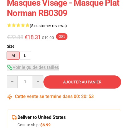
Masques Visage - Masque Plat
Norman RB0309
(5 customer reviews)
€22.88
€18.31
-20%
$19.90
Size
M
L
Voir le guide des tailles
Quantity
AJOUTER AU PANIER
Cette vente se termine dans
00
:
20
:
53
Deliver to United States
Cost to ship:
$6.99