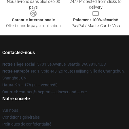
Nous livrons dans plus de 200
24/7 Protected from clicks to
pays
delivery
Garantie internationale
Paiement 100% sécurisé
Offert dans le pays d'utilisation
PayPal / MasterCard / Visa
Contactez-nous
Notre siège social
: 5701 5e Avenue, Seattle, WA 98104,US
Notre entrepôt
: No 1, Voie 448, 2e route Haijiang, ville de Changchun,
Shanghai, CN
Heure
: 9h – 17h (lu – vendredi)
Courriel
: contact@thepromisedneverland.store
Notre société
Sur nous
Conditions générales
Politiques de confidentialité