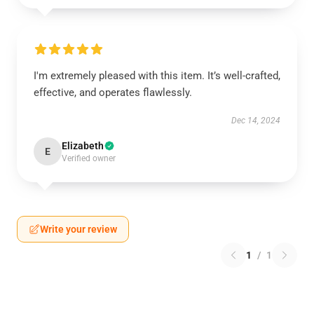
I'm extremely pleased with this item. It’s well-crafted,
effective, and operates flawlessly.
Dec 14, 2024
Elizabeth
E
Verified owner
Write your review
1
/
1