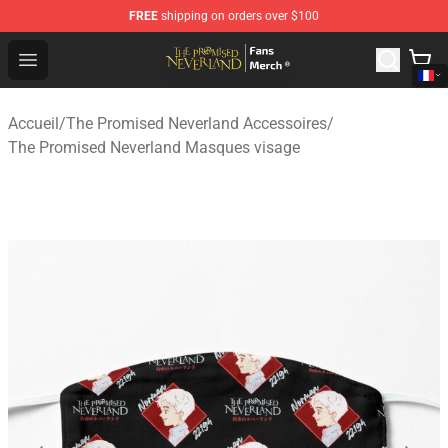
FREE
shipping on orders over $100
The Promised Neverland Store - Official The Promised 
Open menu
Accueil
/
The Promised Neverland Accessoires
/
The Promised Neverland Masques visage