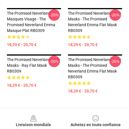
The Promised Neverland
The Promised Neverland Face
-20%
-20%
Masques Visage - The
Masks - The Promised
Promised Neverland Emma
Neverland Emma Flat Mask
Masque Plat RB0309
RB0309
18,29 € - 20,70 €
18,29 € - 20,70 €
The Promised Neverland Face
The Promised Neverland Face
-20%
-20%
Masks - Ray Flat Mask
Masks - The Promised
RB0309
Neverland Emma Flat Mask
RB0309
18,29 € - 20,70 €
18,29 € - 20,70 €
Footer
Livraison mondiale
Achetez en toute confiance