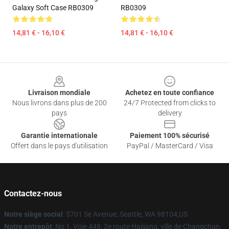
Galaxy Soft Case RB0309
RB0309
14,81 € - 16,10 €
14,81 € - 16,10 €
Footer
Livraison mondiale
Achetez en toute confiance
Nous livrons dans plus de 200
24/7 Protected from clicks to
pays
delivery
Garantie internationale
Paiement 100% sécurisé
Offert dans le pays d'utilisation
PayPal / MasterCard / Visa
Contactez-nous
Notre siège social
: 5701 5e Avenue, Seattle, WA 98104,US
Notre entrepôt
: No 1, Voie 448, 2e route Haijiang, ville de Changchun,