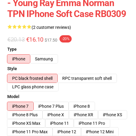
- Young Ray Emma Norman
TPN IPhone Soft Case RB0309
(2 customer reviews)
€20.13
€16.10
-20%
$17.50
Type
iPhone
Samsung
Style
PC black frosted shell
RPC transparent soft shell
LPC glass phone case
Model
iPhone 7
iPhone 7 Plus
iPhone 8
iPhone 8 Plus
iPhone X
iPhone XR
iPhone XS
iPhone XS Max
iPhone 11
iPhone 11 Pro
iPhone 11 Pro Max
iPhone 12
iPhone 12 Mini