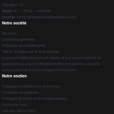
Shanghai, CN
Heure
: 9h – 17h (lu – vendredi)
Courriel
: contact@thepromisedneverland.store
Notre société
Sur nous
Conditions générales
Politiques de confidentialité
DMCA - Politique sur le droit d'auteur
Le présent règlement entre en vigueur le jour suivant celui de sa
publication au Journal officiel de l'Union européenne. Loi sur la
transparence de la chaîne d'approvisionnement
Notre soutien
Politiques d'expédition et de livraison
Conditions de paiement
Politiques de retour et de remboursement
Contactez-nous
Aide aux clients (FAQ)