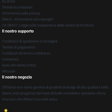
Su di noi
Termini e condizioni
Informativa sulla privacy
DMCA - Informativa sul copyright
CA SB657: Legge sulla trasparenza della catena di fornitura
Il nostro supporto
Condizioni di spedizione e consegna
Termini di pagamento
Condizioni di ritorno e rimborso
Contattaci
Aiuto del cliente (FAQ)
Whosale
Il nostro negozio
Offriamo una vasta gamma di prodotti di design di alta qualità e bello.
Siamo stati progettati dal team di livello mondiale e speriamo che tu
trovi uno che riflette il tuo stile unico.