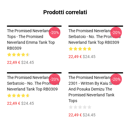
Prodotti correlati
The Promised Neverland Tank
The Promised Neverland Top
-20%
-20%
Tops - The Promised
Serbatoio - No. The Promised
Neverland Emma Tank Top
Neverland Tank Top RB0309
RB0309
22,49 €
$24.45
22,49 €
$24.45
The Promised Neverland Top
The Promised Neverland LA
-20%
-20%
Serbatoio - No. The Promised
2301 - Written By Kaiu Shirai
Neverland Tank Top RB0309
And Posuka Demizu The
Promised Neverland Tank
Tops
22,49 €
$24.45
22,49 €
$24.45