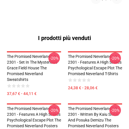
I prodotti più venduti
The Promised Neverland LA
The Promised Neverland LA
-20%
-20%
2301 - Set In The Mysterious
2301 - Features A High Stakes
Grace Field House The
Psychological Escape Plot The
Promised Neverland
Promised Neverland T-Shirts
Sweatshirts
24,38 € - 28,06 €
37,67 € - 44,11 €
The Promised Neverland LA
The Promised Neverland LA
-20%
-20%
2301 - Features A High Stakes
2301 - Written By Kaiu Shirai
Psychological Escape Plot The
And Posuka Demizu The
Promised Neverland Posters
Promised Neverland Posters