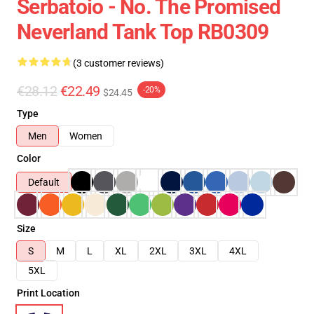
Serbatoio - No. The Promised
Neverland Tank Top RB0309
(3 customer reviews)
€28.12
€22.49
-20%
$24.45
Type
Men
Women
Color
Default
Size
S
M
L
XL
2XL
3XL
4XL
5XL
Print Location