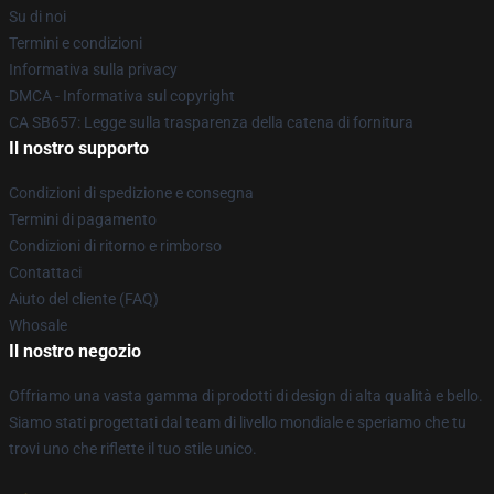
Su di noi
Termini e condizioni
Informativa sulla privacy
DMCA - Informativa sul copyright
CA SB657: Legge sulla trasparenza della catena di fornitura
Il nostro supporto
Condizioni di spedizione e consegna
Termini di pagamento
Condizioni di ritorno e rimborso
Contattaci
Aiuto del cliente (FAQ)
Whosale
Il nostro negozio
Offriamo una vasta gamma di prodotti di design di alta qualità e bello.
Siamo stati progettati dal team di livello mondiale e speriamo che tu
trovi uno che riflette il tuo stile unico.