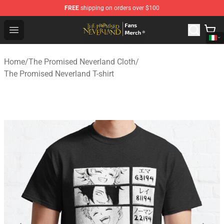
FREE
shipping on orders over $100
The Promised Neverland Store - Official The Promised 
Open menu
Home
/
The Promised Neverland Cloth
/
The Promised Neverland T-shirt