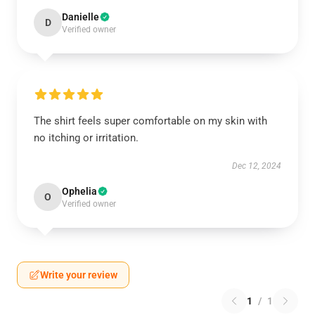
Danielle
D
Verified owner
The shirt feels super comfortable on my skin with
no itching or irritation.
Dec 12, 2024
Ophelia
O
Verified owner
Write your review
1
/
1