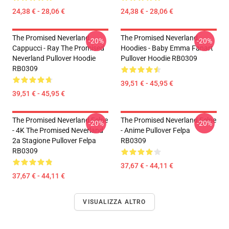
24,38 € - 28,06 €
24,38 € - 28,06 €
The Promised Neverland
The Promised Neverland
-20%
-20%
Cappucci - Ray The Promised
Hoodies - Baby Emma Fanart
Neverland Pullover Hoodie
Pullover Hoodie RB0309
RB0309
39,51 € - 45,95 €
39,51 € - 45,95 €
The Promised Neverland Felpe
The Promised Neverland Felpe
-20%
-20%
- 4K The Promised Neverland
- Anime Pullover Felpa
2a Stagione Pullover Felpa
RB0309
RB0309
37,67 € - 44,11 €
37,67 € - 44,11 €
VISUALIZZA ALTRO