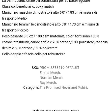
La t-shirt tradizionale personalizzata per su base regolare
Classico, beneficiario, boxy match
Manichino maschio dimostrato è alto 6'0" / 183 cm e misura di
trasporto Medio
Manichino femminile dimostrato è alto 5'8" / 173 cm e misura di
trasporto Piccolo
Peso pesante 5.3 oz / 180 gsm materiale, colori forti sono 100%
cotone preshrunk, calore grigio è 90% cotone/10% poliestere, rondella
denim è 50% cotone / 50% poliestere
Pollo doppio e fascia collo per robustezza
SKU
:
PROMISE38519-DEFAULT
Emma Merch
,
Norman Merch
,
Ray Merch
,
Categorie
:
The Promised Neverland T-shirt
,