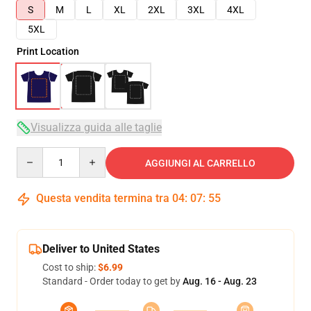
S
M
L
XL
2XL
3XL
4XL
5XL
Print Location
Visualizza guida alle taglie
Quantity
AGGIUNGI AL CARRELLO
Questa vendita termina tra
04
:
07
:
54
Deliver to United States
Cost to ship:
$6.99
Standard - Order today to get by
Aug. 16 - Aug. 23