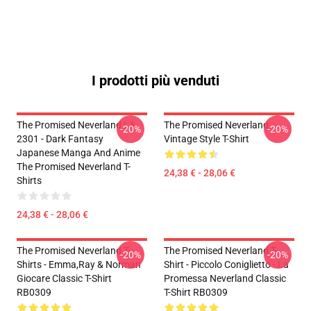
I prodotti più venduti
The Promised Neverland LA
The Promised Neverland
-20%
-20%
2301 - Dark Fantasy
Vintage Style T-Shirt
Japanese Manga And Anime
The Promised Neverland T-
24,38 € - 28,06 €
Shirts
24,38 € - 28,06 €
The Promised Neverland T-
The Promised Neverland T-
-20%
-20%
Shirts - Emma,Ray & Norman
Shirt - Piccolo Coniglietto - La
Giocare Classic T-Shirt
Promessa Neverland Classic
RB0309
T-Shirt RB0309