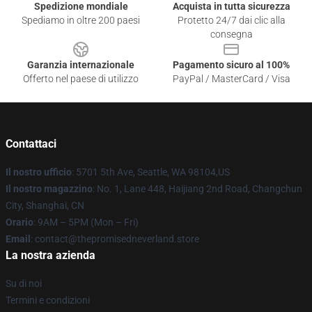
Spedizione mondiale
Acquista in tutta sicurezza
Spediamo in oltre 200 paesi
Protetto 24/7 dai clic alla
consegna
Garanzia internazionale
Pagamento sicuro al 100%
Offerto nel paese di utilizzo
PayPal / MasterCard / Visa
Contattaci
Il nostro ufficio
: 5701 5th Ave, Seattle, WA 98104,US
Il nostro magazzino
: No. 1, Lane 448, Haijiang 2nd Road, Changchun
City, Shanghai, CN
Orario
: 9AM – 5PM (Mon – Fri)
Email
: contact@thepromisedneverland.store
La nostra azienda
Su di noi
Termini e condizioni