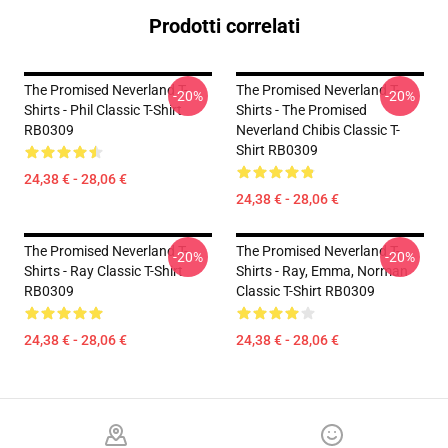
Prodotti correlati
The Promised Neverland T-
The Promised Neverland T-
-20%
-20%
Shirts - Phil Classic T-Shirt
Shirts - The Promised
RB0309
Neverland Chibis Classic T-
Shirt RB0309
24,38 € - 28,06 €
24,38 € - 28,06 €
The Promised Neverland T-
The Promised Neverland T-
-20%
-20%
Shirts - Ray Classic T-Shirt
Shirts - Ray, Emma, Norman
RB0309
Classic T-Shirt RB0309
24,38 € - 28,06 €
24,38 € - 28,06 €
Footer