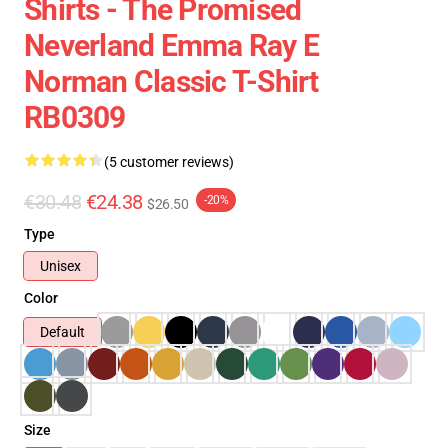
Shirts - The Promised
Neverland Emma Ray E
Norman Classic T-Shirt
RB0309
(5 customer reviews)
€30.48
€24.38
-20%
$26.50
Type
Unisex
Color
Default
Size