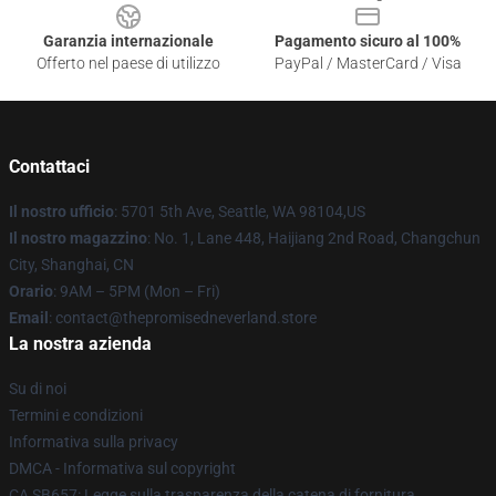
Garanzia internazionale
Pagamento sicuro al 100%
Offerto nel paese di utilizzo
PayPal / MasterCard / Visa
Contattaci
Il nostro ufficio
: 5701 5th Ave, Seattle, WA 98104,US
Il nostro magazzino
: No. 1, Lane 448, Haijiang 2nd Road, Changchun
City, Shanghai, CN
Orario
: 9AM – 5PM (Mon – Fri)
Email
: contact@thepromisedneverland.store
La nostra azienda
Su di noi
Termini e condizioni
Informativa sulla privacy
DMCA - Informativa sul copyright
CA SB657: Legge sulla trasparenza della catena di fornitura