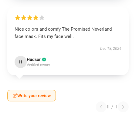
Nice colors and comfy The Promised Neverland
face mask. Fits my face well.
Dec 18, 2024
Hudson
H
Verified owner
Write your review
1
/
1