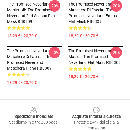
The Promised Neverland Face
The Promised Neverland
-20%
-20%
Masks - 4K The Promised
Maschere Di Faccia - The
Neverland 2nd Season Flat
Promised Neverland Emma
Mask RB0309
Flat Mask RB0309
18,29 € - 20,70 €
18,29 € - 20,70 €
The Promised Neverland
The Promised Neverland Face
-20%
-20%
Maschere Di Faccia - The
Masks - The Promised
Promised Neverland
Neverland Flat Mask RB0309
Maschera Piana RB0309
18,29 € - 20,70 €
18,29 € - 20,70 €
Footer
Spedizione mondiale
Acquista in tutta sicurezza
Spediamo in oltre 200 paesi
Protetto 24/7 dai clic alla
consegna