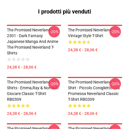
I prodotti più venduti
The Promised Neverland LA
The Promised Neverland
-20%
-20%
2301 - Dark Fantasy
Vintage Style T-Shirt
Japanese Manga And Anime
The Promised Neverland T-
24,38 € - 28,06 €
Shirts
24,38 € - 28,06 €
The Promised Neverland T-
The Promised Neverland T-
-20%
-20%
Shirts - Emma,Ray & Norman
Shirt - Piccolo Coniglietto - La
Giocare Classic T-Shirt
Promessa Neverland Classic
RB0309
T-Shirt RB0309
24,38 € - 28,06 €
24,38 € - 28,06 €
The Promised Neverland
The Promised Neverland