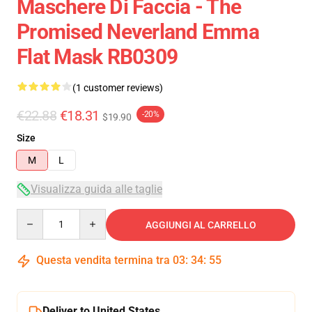
Maschere Di Faccia - The
Promised Neverland Emma
Flat Mask RB0309
(1 customer reviews)
€22.88
€18.31
-20%
$19.90
Size
M
L
Visualizza guida alle taglie
Quantity
AGGIUNGI AL CARRELLO
Questa vendita termina tra
03
:
34
:
54
Deliver to United States