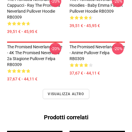
-20%
-20%
Cappucci - Ray The Promised
Hoodies - Baby Emma Fanart
Neverland Pullover Hoodie
Pullover Hoodie RB0309
RB0309
39,51 € - 45,95 €
39,51 € - 45,95 €
The Promised Neverland Felpe
The Promised Neverland Felpe
-20%
-20%
- 4K The Promised Neverland
- Anime Pullover Felpa
2a Stagione Pullover Felpa
RB0309
RB0309
37,67 € - 44,11 €
37,67 € - 44,11 €
VISUALIZZA ALTRO
Prodotti correlati