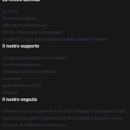
Su di noi
Termini e condizioni
Informativa sulla privacy
DMCA - Informativa sul copyright
CA SB657: Legge sulla trasparenza della catena di fornitura
Il nostro supporto
Condizioni di spedizione e consegna
Termini di pagamento
Condizioni di ritorno e rimborso
Contattaci
Aiuto del cliente (FAQ)
Whosale
Il nostro negozio
Offriamo una vasta gamma di prodotti di design di alta qualità e bello.
Siamo stati progettati dal team di livello mondiale e speriamo che tu
trovi uno che riflette il tuo stile unico.