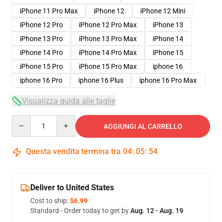
iPhone 11 Pro Max
iPhone 12
iPhone 12 Mini
iPhone 12 Pro
iPhone 12 Pro Max
iPhone 13
iPhone 13 Pro
iPhone 13 Pro Max
iPhone 14
iPhone 14 Pro
iPhone 14 Pro Max
iPhone 15
iPhone 15 Pro
iPhone 15 Pro Max
iphone 16
iphone 16 Pro
iphone 16 Plus
iphone 16 Pro Max
Visualizza guida alle taglie
Quantity
AGGIUNGI AL CARRELLO
Questa vendita termina tra
04
:
05
:
53
Deliver to United States
Cost to ship:
$6.99
Standard - Order today to get by
Aug. 12 - Aug. 19