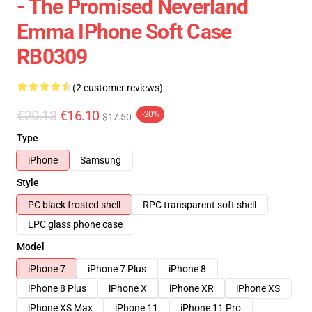
- The Promised Neverland
Emma IPhone Soft Case
RB0309
(2 customer reviews)
€20.13
€16.10
-20%
$17.50
Type
iPhone
Samsung
Style
PC black frosted shell
RPC transparent soft shell
LPC glass phone case
Model
iPhone 7
iPhone 7 Plus
iPhone 8
iPhone 8 Plus
iPhone X
iPhone XR
iPhone XS
iPhone XS Max
iPhone 11
iPhone 11 Pro