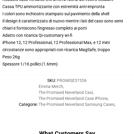
Cassa TPU ammortizzante con estremità anti-impronta
I colori sono inchiostro stampato sul pavimento della shell
Il design è caratterizzato di nuovo mentre i lati del caso sono semi
chiari e forniscono l'ingresso completo ai porti
Adatto con ricarica Qi-customary wi-fi
iPhone 12, 12 Professional, 12 Professional Max, e 12 mini
circostanze sono appropriati con ricarica MagSafe, troppo
Peso 26g
Spessore 1/16 pollici (1.6mm)
SKU
:
PROMISE37556
Emma Merch
,
The Promised Neverland Casi
,
The Promised Neverland Case iPhone
,
Categorie
:
The Promised Neverland Samsung Cases
,
What Customers Say