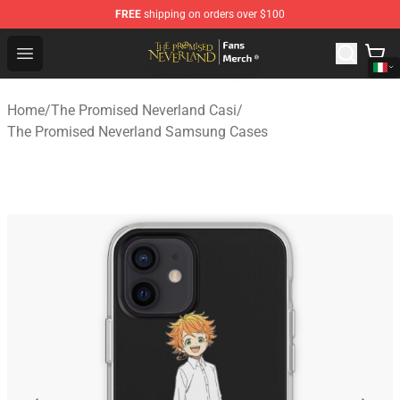
FREE
shipping on orders over $100
The Promised Neverland Store - Official The Promised 
Open menu
Home
/
The Promised Neverland Casi
/
The Promised Neverland Samsung Cases