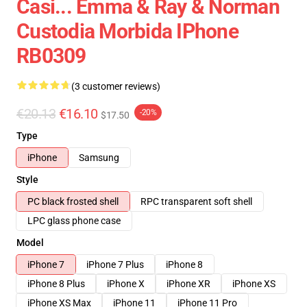
Casi... Emma & Ray & Norman
Custodia Morbida IPhone
RB0309
(3 customer reviews)
€20.13
€16.10
-20%
$17.50
Type
iPhone
Samsung
Style
PC black frosted shell
RPC transparent soft shell
LPC glass phone case
Model
iPhone 7
iPhone 7 Plus
iPhone 8
iPhone 8 Plus
iPhone X
iPhone XR
iPhone XS
iPhone XS Max
iPhone 11
iPhone 11 Pro