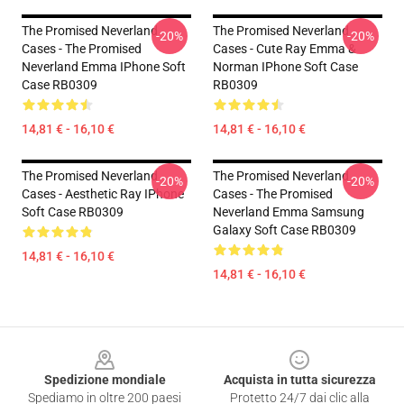
The Promised Neverland
The Promised Neverland
-20%
-20%
Cases - The Promised
Cases - Cute Ray Emma &
Neverland Emma IPhone Soft
Norman IPhone Soft Case
Case RB0309
RB0309
14,81 € - 16,10 €
14,81 € - 16,10 €
The Promised Neverland
The Promised Neverland
-20%
-20%
Cases - Aesthetic Ray IPhone
Cases - The Promised
Soft Case RB0309
Neverland Emma Samsung
Galaxy Soft Case RB0309
14,81 € - 16,10 €
14,81 € - 16,10 €
Footer
Spedizione mondiale
Acquista in tutta sicurezza
Spediamo in oltre 200 paesi
Protetto 24/7 dai clic alla