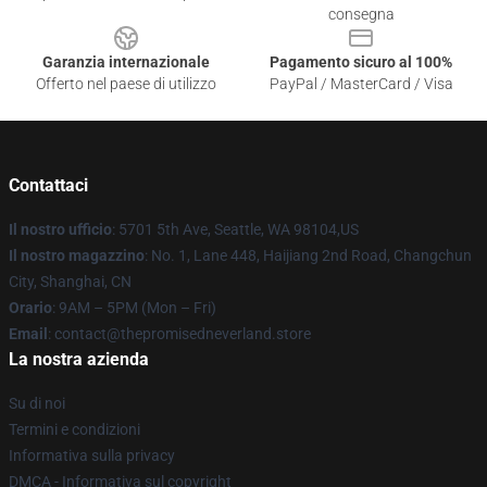
consegna
Garanzia internazionale
Pagamento sicuro al 100%
Offerto nel paese di utilizzo
PayPal / MasterCard / Visa
Contattaci
Il nostro ufficio
: 5701 5th Ave, Seattle, WA 98104,US
Il nostro magazzino
: No. 1, Lane 448, Haijiang 2nd Road, Changchun
City, Shanghai, CN
Orario
: 9AM – 5PM (Mon – Fri)
Email
: contact@thepromisedneverland.store
La nostra azienda
Su di noi
Termini e condizioni
Informativa sulla privacy
DMCA - Informativa sul copyright