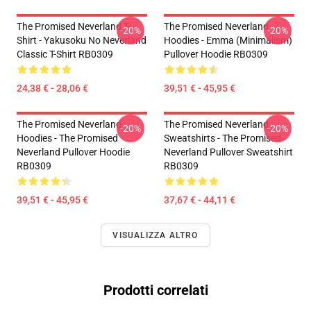
The Promised Neverland T-
The Promised Neverland
-20%
-20%
Shirt - Yakusoku No Neverland
Hoodies - Emma (Minimalism)
Classic T-Shirt RB0309
Pullover Hoodie RB0309
24,38 € - 28,06 €
39,51 € - 45,95 €
The Promised Neverland
The Promised Neverland
-20%
-20%
Hoodies - The Promised
Sweatshirts - The Promised
Neverland Pullover Hoodie
Neverland Pullover Sweatshirt
RB0309
RB0309
39,51 € - 45,95 €
37,67 € - 44,11 €
VISUALIZZA ALTRO
Prodotti correlati