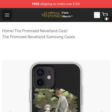
FREE
shipping on orders over $100
The Promised Neverland Store - Official The Promised 
Open menu
Home
/
The Promised Neverland Casi
/
The Promised Neverland Samsung Cases