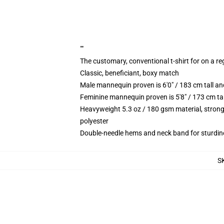
""
The customary, conventional t-shirt for on a re
Classic, beneficiant, boxy match
Male mannequin proven is 6'0" / 183 cm tall 
Feminine mannequin proven is 5'8" / 173 cm t
Heavyweight 5.3 oz / 180 gsm material, strong
polyester
Double-needle hems and neck band for sturdin
S