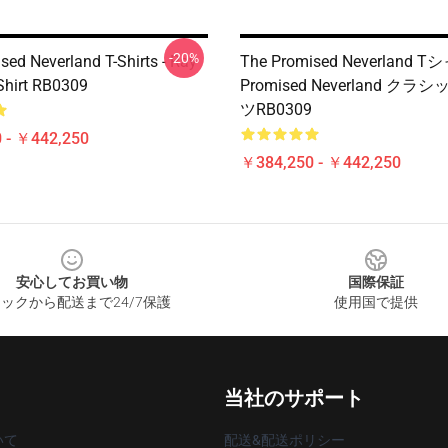
-20%
sed Neverland T-Shirts - Ray
The Promised Neverland Tシ
-Shirt RB0309
Promised Neverland ク
ツRB0309
 - ￥442,250
￥384,250 - ￥442,250
安心してお買い物
国際保証
ックから配送まで24/7保護
使用国で提供
当社のサポート
いて
配送&配送ポリシー