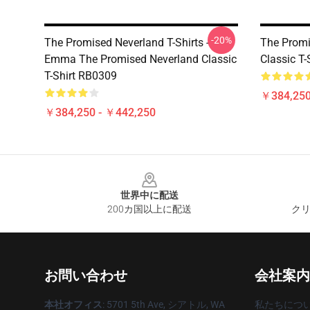
-20%
The Promised Neverland T-Shirts -
The Promi
Emma The Promised Neverland Classic
Classic T
T-Shirt RB0309
￥384,250
￥384,250 - ￥442,250
Footer
世界中に配送
200カ国以上に配送
クリ
お問い合わせ
会社案内
本社オフィス
: 5701 5th Ave, シアトル, WA
私たちにつ