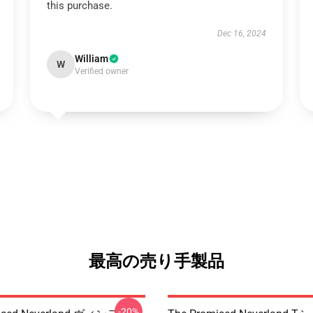
this purchase.
Dec 16, 2024
William
W
Verified owner
最高の売り手製品
-20%