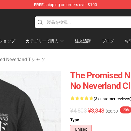
FREE
shipping on orders over $100
d Neverland Merchandise Shop
ショップ
カテゴリーで購入
注文追跡
ブログ
お
sed Neverland Tシャツ
The Promised Ne
No Neverland Cl
(3 customer reviews
¥4,803
¥3,843
-20%
$26.50
Type
Unisex