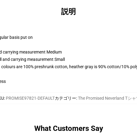
説明
gular basis put on
and carrying measurement Medium
all and carrying measurement Small
 colours are 100% preshrunk cotton, heather gray is 90% cotton/10% pol
ess
KU
:
PROMISE97821-DEFAULT
カテゴリー
:
The Promised Neverland Tシ
What Customers Say