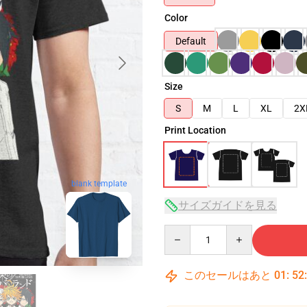
Color
Default
Size
S
M
L
XL
2X
Print Location
blank template
サイズガイドを見る
Quantity
このセールはあと
01
:
52