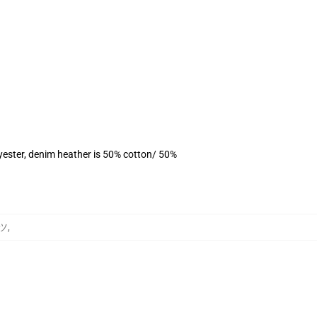
yester, denim heather is 50% cotton/ 50%
ャツ
,