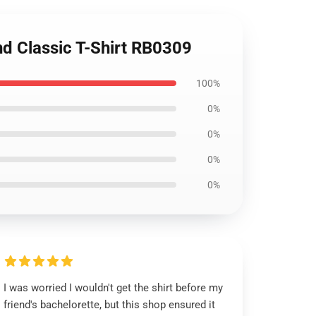
nd Classic T-Shirt RB0309
100%
0%
0%
0%
0%
I was worried I wouldn't get the shirt before my
friend's bachelorette, but this shop ensured it