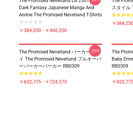
The Promised Neverland LA 2301 -
The Pro
Dark Fantasy Japanese Manga And
スタイル 
Anime The Promised Neverland T-Shirts
￥384,250
￥384,250 - ￥442,250
-20%
The Promised Neverland パーカー - レ
The Promi
イ The Promised Neverland プルオーバ
Baby Emma
ーパーカーパーカー RB0309
RB0309
￥622,775 - ￥724,275
￥622,775