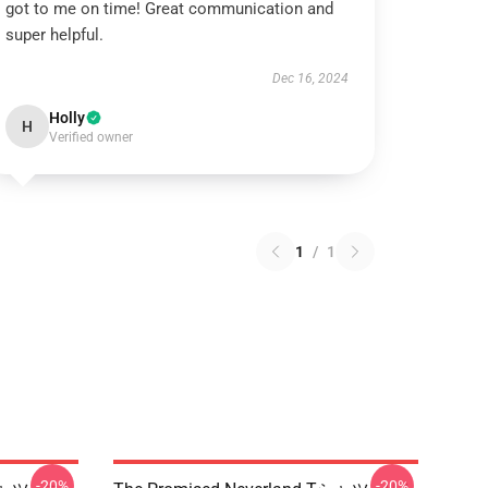
got to me on time! Great communication and
super helpful.
Dec 16, 2024
Holly
H
Verified owner
1
/
1
-20%
-20%