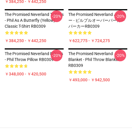
￥384,250 - ￥442,250
The Promised Neverland T-Shirts
The Promised Neverland パーカ
-20%
-20%
- Phil As A Butterfly (yellow)
ー - ピルプルオーバーパーカー
Classic T-Shirt RB0309
パーカーRB0309
￥384,250 - ￥442,250
￥622,775 - ￥724,275
The Promised Neverland Pillows
The Promised Neverland
-20%
-20%
- Phil Throw Pillow RB0309
Blanket - Phil Throw Blanket
RB0309
￥348,000 - ￥420,500
￥493,000 - ￥942,500
Footer