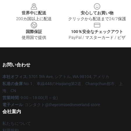
世界中に配送
安心してお買い物
200カ国以上に配送
クリックから配送まで24/7保護
国際保証
100％安全なチェックアウト
使用国で提供
PayPal / マスターカード / ビザ
お問い合わせ
本社オフィス
: 5701 5th Ave, シアトル, WA 98104, アメリカ
私達の倉庫
:No.1、車線448のHaijiang第2道、Changchun都市、上
海、CN
営業時間
: 9:00～18:00(月～金)
電子メール
: コンタクト@thepromisedneverland.store
会社案内
私たちについて
利用規約