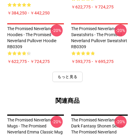
￥622,775 - ￥724,275
￥384,250 - ￥442,250
The Promised Neverland
The Promised Neverland
-20%
-20%
Hoodies - The Promised
Sweatshirts - The Promised
Neverland Pullover Hoodie
Neverland Pullover Sweatshirt
RB0309
RB0309
￥622,775 - ￥724,275
￥593,775 - ￥695,275
もっと見る
関連商品
The Promised Neverland
The Promised Neverland -
-20%
-20%
Mugs - The Promised
Dark Fantasy Shonen Series
Neverland Emma Classic Mug
The Promised Neverland