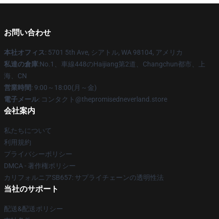
お問い合わせ
本社オフィス
: 5701 5th Ave, シアトル, WA 98104, アメリカ
私達の倉庫
:No.1、車線448のHaijiang第2道、Changchun都市、上
海、CN
営業時間
: 9:00～18:00(月～金)
電子メール
: コンタクト@thepromisedneverland.store
会社案内
私たちについて
利用規約
プライバシーポリシー
DMCA - 著作権ポリシー
カリフォルニアSB657: サプライチェーンの透明性法
当社のサポート
配送&配送ポリシー