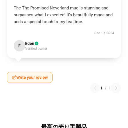
The The Promised Neverland mug is stunning and
surpasses what I expected! It’s beautifully made and
adds a special touch to my tea time.
Dec 13, 2024
Eden
E
Verified owner
Write your review
1
/
1
最高の売り手製品