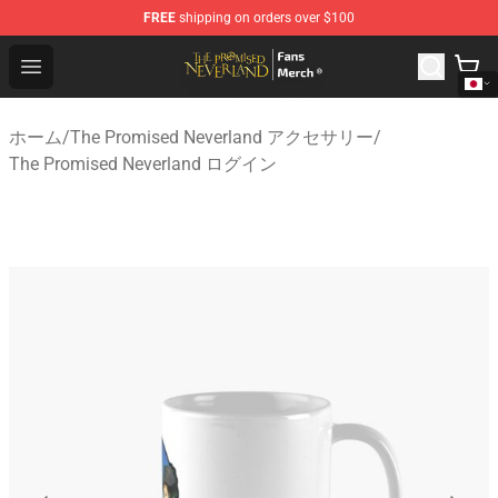
FREE
shipping on orders over $100
The Promised Neverland Store - Official The Promised 
Open menu
ホーム
/
The Promised Neverland アクセサリー
/
The Promised Neverland ログイン