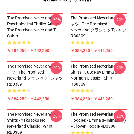
The Promised Neverland -
The Promised Neverland Tシ
-20%
-20%
Psychological Thriller Anime
ャツ - The Promised
The Promised Neverland T-
Neverland クラシックTシャツ
Shirts
RB0309
￥384,250 - ￥442,250
￥384,250 - ￥442,250
The Promised Neverland Tシ
The Promised Neverland T-
-20%
-20%
ャツ - The Promised
Shirts - Cute Ray Emma &
Neverland クラシックTシャツ
Norman Classic T-Shirt
RB0309
RB0309
￥384,250 - ￥442,250
￥384,250 - ￥442,250
The Promised Neverland T-
The Promised Neverland
-20%
-20%
Shirts - Yakusoku No
Hoodies - Emma (Minimalism)
Neverland Classic T-Shirt
Pullover Hoodie RB0309
RB0309