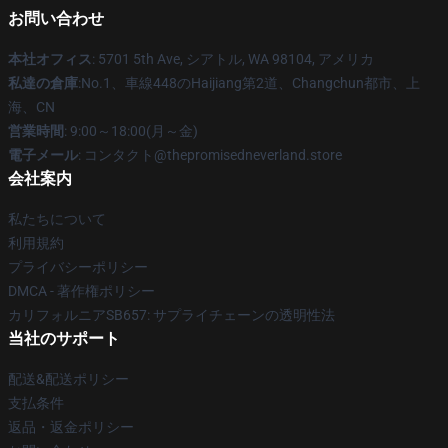
お問い合わせ
本社オフィス
: 5701 5th Ave, シアトル, WA 98104, アメリカ
私達の倉庫
:No.1、車線448のHaijiang第2道、Changchun都市、上
海、CN
営業時間
: 9:00～18:00(月～金)
電子メール
: コンタクト@thepromisedneverland.store
会社案内
私たちについて
利用規約
プライバシーポリシー
DMCA - 著作権ポリシー
カリフォルニアSB657: サプライチェーンの透明性法
当社のサポート
配送&配送ポリシー
支払条件
返品・返金ポリシー