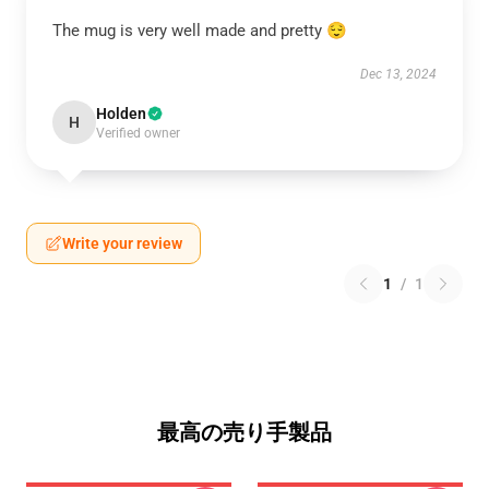
The mug is very well made and pretty 😌
Dec 13, 2024
Holden
H
Verified owner
Write your review
1
/
1
最高の売り手製品