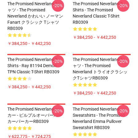
The Promised Neverland Tシ
The Promised Neverland T-
-20%
-20%
ャツ - The Promised
Shirts - The Promised
Neverland かわいい ノーマン
Neverland Classic T-Shirt
Fanart クラシック Tシャツ
RB0309
RB0309
￥384,250 - ￥442,250
￥384,250 - ￥442,250
The Promised Neverland T-
The Promised Neverland Tシ
-20%
-20%
Shirts - Ray 81194 Demon
ャツ - The Promised
TPN Classic T-Shirt RB0309
Neverland トライオクラシッ
クTシャツRB0309
￥384,250 - ￥442,250
￥384,250 - ￥442,250
The Promised Neverland パー
The Promised Neverland
-20%
-20%
カー - ピルプルオーバーパー
Sweatshirts - The Promised
カーパーカーRB0309
Neverland Emma Pullover
Sweatshirt RB0309
￥622,775 - ￥724,275