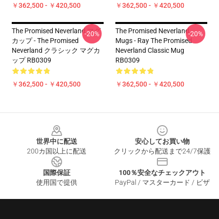
￥362,500 - ￥420,500
￥362,500 - ￥420,500
The Promised Neverland マグ
The Promised Neverland
-20%
-20%
カップ - The Promised
Mugs - Ray The Promised
Neverland クラシック マグカ
Neverland Classic Mug
ップ RB0309
RB0309
￥362,500 - ￥420,500
￥362,500 - ￥420,500
Footer
世界中に配送
安心してお買い物
200カ国以上に配送
クリックから配送まで24/7保護
国際保証
100％安全なチェックアウト
使用国で提供
PayPal / マスターカード / ビザ