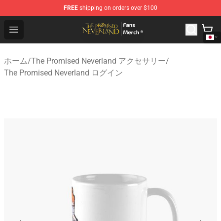
FREE
shipping on orders over $100
The Promised Neverland Store - Official The Promised 
Open menu
ホーム
/
The Promised Neverland アクセサリー
/
The Promised Neverland ログイン