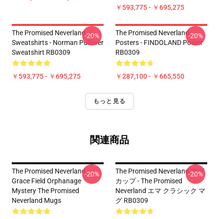
￥593,775 - ￥695,275
The Promised Neverland
The Promised Neverland
-20%
-20%
Sweatshirts - Norman Pullover
Posters - FINDOLAND Poster
Sweatshirt RB0309
RB0309
￥593,775 - ￥695,275
￥287,100 - ￥665,550
もっと見る
関連商品
The Promised Neverland -
The Promised Neverland マグ
-20%
-20%
Grace Field Orphanage
カップ - The Promised
Mystery The Promised
Neverland エマ クラシック マ
Neverland Mugs
グ RB0309