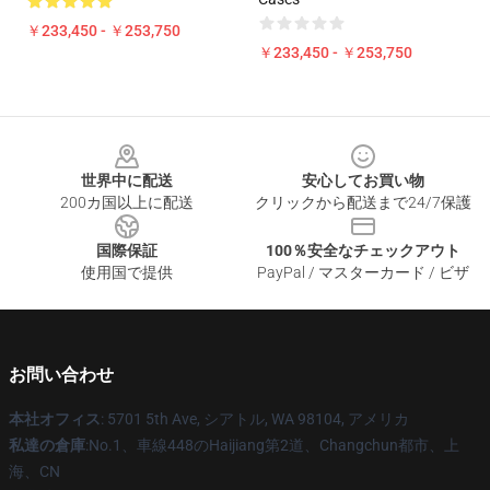
￥233,450 - ￥253,750
￥233,450 - ￥253,750
Footer
世界中に配送
安心してお買い物
200カ国以上に配送
クリックから配送まで24/7保護
国際保証
100％安全なチェックアウト
使用国で提供
PayPal / マスターカード / ビザ
お問い合わせ
本社オフィス
: 5701 5th Ave, シアトル, WA 98104, アメリカ
私達の倉庫
:No.1、車線448のHaijiang第2道、Changchun都市、上
海、CN