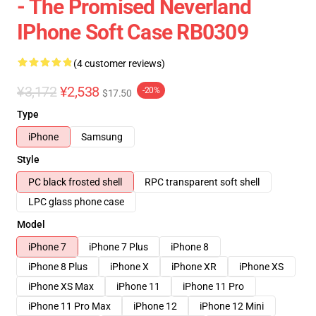
- The Promised Neverland
IPhone Soft Case RB0309
(4 customer reviews)
¥3,172
¥2,538
-20%
$17.50
Type
iPhone
Samsung
Style
PC black frosted shell
RPC transparent soft shell
LPC glass phone case
Model
iPhone 7
iPhone 7 Plus
iPhone 8
iPhone 8 Plus
iPhone X
iPhone XR
iPhone XS
iPhone XS Max
iPhone 11
iPhone 11 Pro
iPhone 11 Pro Max
iPhone 12
iPhone 12 Mini