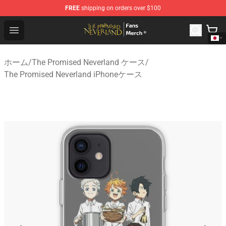
FREE
shipping on orders over $100
The Promised Neverland Store - Official The Promised 
Open menu
ホーム
/
The Promised Neverland ケース
/
The Promised Neverland iPhoneケース