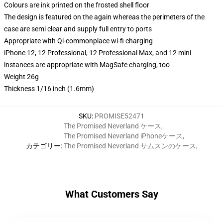
Colours are ink printed on the frosted shell floor
The design is featured on the again whereas the perimeters of the
case are semi clear and supply full entry to ports
Appropriate with Qi-commonplace wi-fi charging
iPhone 12, 12 Professional, 12 Professional Max, and 12 mini
instances are appropriate with MagSafe charging, too
Weight 26g
Thickness 1/16 inch (1.6mm)
SKU
:
PROMISE52471
The Promised Neverland ケース
,
The Promised Neverland iPhoneケース
,
カテゴリー
:
The Promised Neverland サムスンのケース
,
What Customers Say