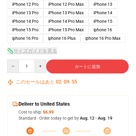
iPhone 12 Pro
iPhone 12 Pro Max
iPhone 13
iPhone 13 Pro
iPhone 13 Pro Max
iPhone 14
iPhone 14 Pro
iPhone 14 Pro Max
iPhone 15
iPhone 15 Pro
iPhone 15 Pro Max
iphone 16
iphone 16 Pro
iphone 16 Plus
iphone 16 Pro Max
サイズガイドを見る
Quantity
カートに追加
このセールはあと
02
:
09
:
54
Deliver to United States
Cost to ship:
$6.99
Standard - Order today to get by
Aug. 12 - Aug. 19