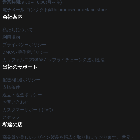
営業時間
: 9:00～18:00(月～金)
電子メール
: コンタクト@thepromisedneverland.store
会社案内
私たちについて
利用規約
プライバシーポリシー
DMCA - 著作権ポリシー
カリフォルニアSB657: サプライチェーンの透明性法
当社のサポート
配送&配送ポリシー
支払条件
返品・返金ポリシー
お問い合わせ
カスタマーサポート(FAQ)
スタッフ
私達の店
高品質で美しいデザイン製品を幅広く取り揃えております。 世界ト