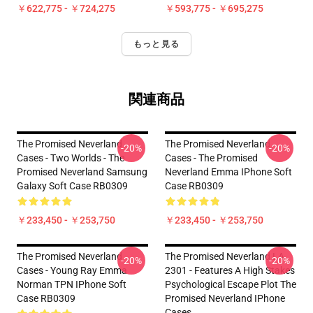
￥622,775 - ￥724,275
￥593,775 - ￥695,275
もっと見る
関連商品
The Promised Neverland
The Promised Neverland
-20%
-20%
Cases - Two Worlds - The
Cases - The Promised
Promised Neverland Samsung
Neverland Emma IPhone Soft
Galaxy Soft Case RB0309
Case RB0309
￥233,450 - ￥253,750
￥233,450 - ￥253,750
The Promised Neverland
The Promised Neverland LA
-20%
-20%
Cases - Young Ray Emma
2301 - Features A High Stakes
Norman TPN IPhone Soft
Psychological Escape Plot The
Case RB0309
Promised Neverland IPhone
Cases