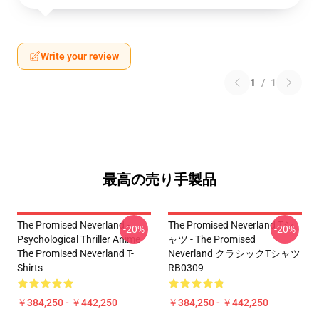
Write your review
1
/
1
最高の売り手製品
The Promised Neverland -
The Promised Neverland Tシ
-20%
-20%
Psychological Thriller Anime
ャツ - The Promised
The Promised Neverland T-
Neverland クラシックTシャツ
Shirts
RB0309
￥384,250 - ￥442,250
￥384,250 - ￥442,250