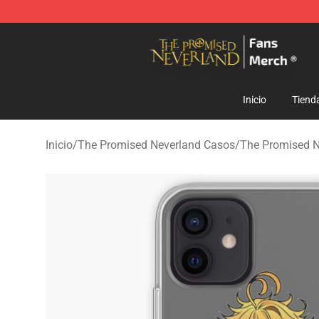
The Promised Neverland Store - Official The Promise
Inicio
Tiend
Inicio
/
The Promised Neverland Casos
/
The Promised 