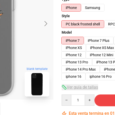
iPhone
Samsung
Style
PC black frosted shell
RPC 
Model
iPhone 7
iPhone 7 Plus
iPhone XS
iPhone XS Max
iPhone 12
iPhone 12 Mini
iPhone 13 Pro
iPhone 13 
blank template
iPhone 14 Pro Max
iPhone
iphone 16
iphone 16 Pro
Ver guía de tallas
Quantity
Esta venta termina en
01