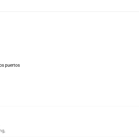
los puertos
,
ng
,