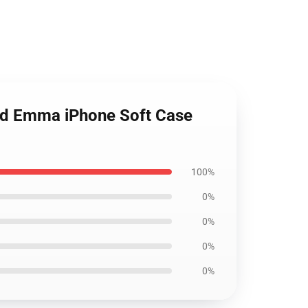
nd Emma iPhone Soft Case
100%
0%
0%
0%
0%