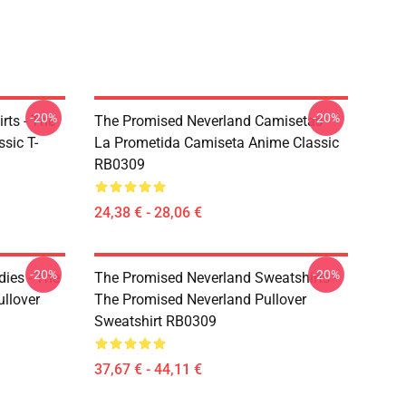
-20%
-20%
rts - The
The Promised Neverland Camisetas -
sic T-
La Prometida Camiseta Anime Classic
RB0309
24,38 € - 28,06 €
-20%
-20%
ies - The
The Promised Neverland Sweatshirts -
llover
The Promised Neverland Pullover
Sweatshirt RB0309
37,67 € - 44,11 €