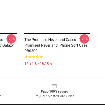
-20%
-20%
s - The
The Promised Neverland Cases - The
g Galaxy
Promised Neverland IPhone Soft Case
RB0309
14,81 € - 16,10 €
Pago 100% seguro
o
PayPal / MasterCard / Visa