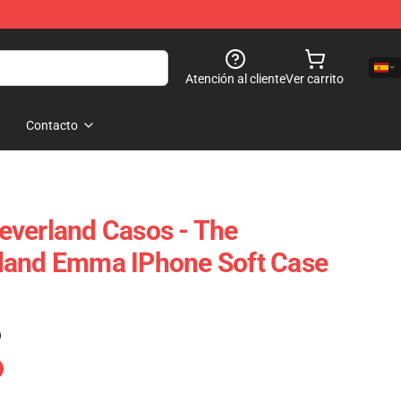
Atención al cliente
Ver carrito
Contacto
everland Casos - The
land Emma IPhone Soft Case
)