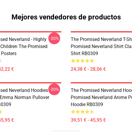
Mejores vendedores de productos
-20%
sed Neverland - Highly
The Promised Neverland T-Shi
t Children The Promised
Promised Neverland Shirt Clas
 Posters
Shirt RB0309
42,22 €
24,38 € - 28,06 €
-20%
sed Neverland Hoodies -
The Promised Neverland Hood
 Emma Norman Pullover
Promised Neverland Anime Pu
B0309
Hoodie RB0309
45,95 €
39,51 € - 45,95 €