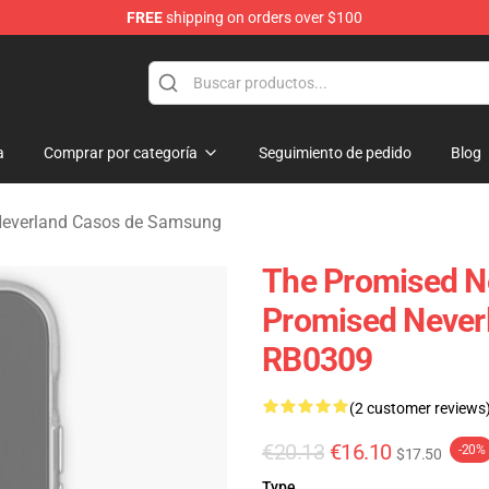
FREE
shipping on orders over $100
d Neverland Merchandise Shop
a
Comprar por categoría
Seguimiento de pedido
Blog
Neverland Casos de Samsung
The Promised N
Promised Never
RB0309
(2 customer reviews
€20.13
€16.10
-20%
$17.50
Type