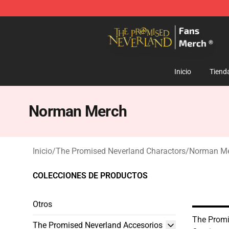
The Promised Neverland Store - Official The Promise
Inicio
Tiend
Norman Merch
Inicio
/
The Promised Neverland Charactors
/
Norman M
COLECCIONES DE PRODUCTOS
Otros
The Promi
The Promised Neverland Accesorios