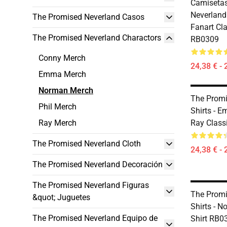
Camisetas
Neverland
The Promised Neverland Casos
Fanart Cl
The Promised Neverland Charactors
RB0309
Conny Merch
24,38 € - 
Emma Merch
Norman Merch
The Promi
Phil Merch
Shirts - 
Ray Merch
Ray Class
The Promised Neverland Cloth
24,38 € - 
The Promised Neverland Decoración
The Promised Neverland Figuras
The Promi
&quot; Juguetes
Shirts - N
The Promised Neverland Equipo de
Shirt RB0