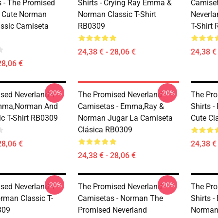
 - The Promised
Shirts - Crying Ray Emma &
Camiset
 Cute Norman
Norman Classic T-Shirt
Neverla
assic Camiseta
RB0309
T-Shirt
24,38 € - 28,06 €
24,38 € 
28,06 €
-20%
-20%
sed Neverland T-
The Promised Neverland
The Pro
Emma,Norman And
Camisetas - Emma,Ray &
Shirts 
ic T-Shirt RB0309
Norman Jugar La Camiseta
Cute Cl
Clásica RB0309
28,06 €
24,38 € 
24,38 € - 28,06 €
-20%
-20%
sed Neverland T-
The Promised Neverland
The Pro
orman Classic T-
Camisetas - Norman The
Shirts 
309
Promised Neverland
Norman 