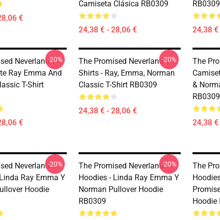
Camiseta Clásica RB0309
RB0309
28,06 €
24,38 € - 28,06 €
24,38 € 
-20%
-20%
sed Neverland T-
The Promised Neverland T-
The Pro
Cute Ray Emma And
Shirts - Ray, Emma, Norman
Camiset
assic T-Shirt
Classic T-Shirt RB0309
& Norma
RB0309
24,38 € - 28,06 €
28,06 €
24,38 € 
-20%
-20%
sed Neverland
The Promised Neverland
The Pro
 Linda Ray Emma Y
Hoodies - Linda Ray Emma Y
Hoodies
llover Hoodie
Norman Pullover Hoodie
Promise
RB0309
Hoodie