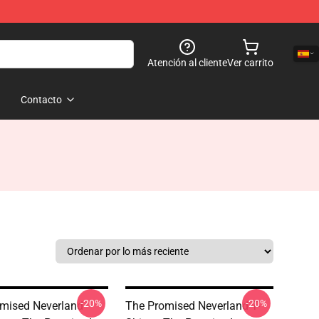
Atención al cliente
Ver carrito
Contacto
-20%
-20%
mised Neverland
The Promised Neverland T-