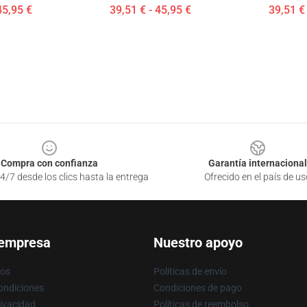
45,95 €
39,51 € - 45,95 €
39,51 € 
Compra con confianza
Garantía internacional
4/7 desde los clics hasta la entrega
Ofrecido en el país de us
 empresa
Nuestro apoyo
ros
Políticas de envío
ondiciones
Condiciones de pago
rivacidad
Políticas de reembolso