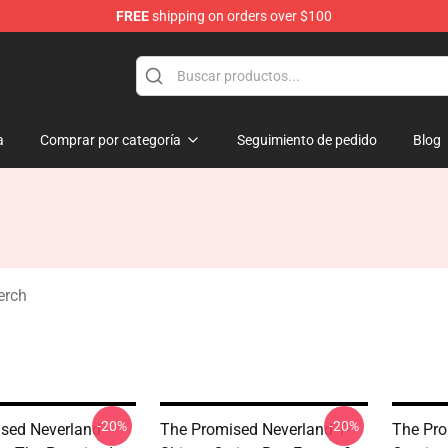
FREE
shipping on orders over $100
d Neverland Merchandise Shop
a
Comprar por categoría
Seguimiento de pedido
Blog
erch
-20%
-20%
sed Neverland
The Promised Neverland T-
The Pro