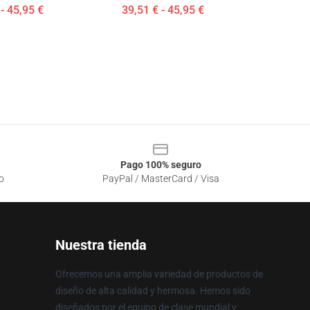
- 45,95 €
39,51 € - 45,95 €
Pago 100% seguro
o
PayPal / MasterCard / Visa
Nuestra tienda
Ofrecemos una amplia variedad de productos de
diseño de alta calidad y hermosa. Hemos sido
diseñados por el equipo de clase mundial y