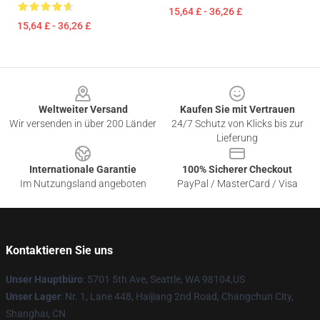
15,64 £ - 36,26 £
15,64 £ - 36,26 £
Footer
Weltweiter Versand
Kaufen Sie mit Vertrauen
Wir versenden in über 200 Länder
24/7 Schutz von Klicks bis zur
Lieferung
Internationale Garantie
100% Sicherer Checkout
Im Nutzungsland angeboten
PayPal / MasterCard / Visa
Kontaktieren Sie uns
Unser Hauptbüro
: 5701 5th Ave, Seattle, WA 98104,US
Unser Lager
: Nr. 1, Lane 448, Haijiang 2nd Road, Changchun City,
Shanghai, CN