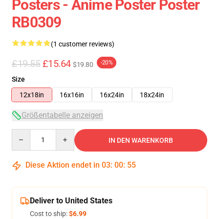
Posters - Anime Poster Poster
RB0309
(1 customer reviews)
£19.55
£15.64
-20%
$19.80
Size
12x18in
16x16in
16x24in
18x24in
Größentabelle anzeigen
Quantity
IN DEN WARENKORB
Diese Aktion endet in
03
:
00
:
54
Deliver to United States
Cost to ship:
$6.99