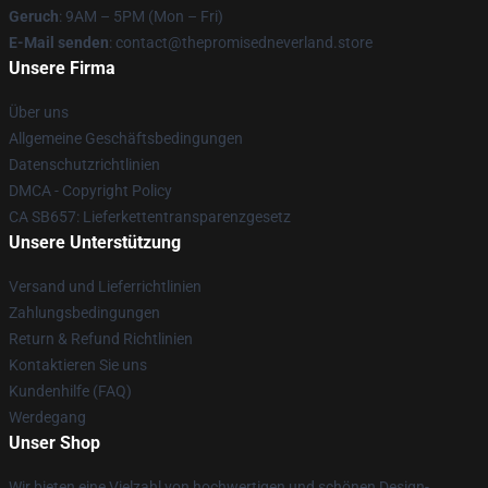
Geruch
: 9AM – 5PM (Mon – Fri)
E-Mail senden
: contact@thepromisedneverland.store
Unsere Firma
Über uns
Allgemeine Geschäftsbedingungen
Datenschutzrichtlinien
DMCA - Copyright Policy
CA SB657: Lieferkettentransparenzgesetz
Unsere Unterstützung
Versand und Lieferrichtlinien
Zahlungsbedingungen
Return & Refund Richtlinien
Kontaktieren Sie uns
Kundenhilfe (FAQ)
Werdegang
Unser Shop
Wir bieten eine Vielzahl von hochwertigen und schönen Design-